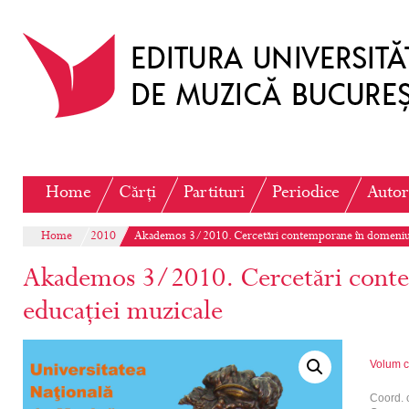
Home
Cărți
Partituri
Periodice
Autor
Home
2010
Akademos 3/2010. Cercetări contemporane în domeniul
Akademos 3/2010. Cercetări cont
educației muzicale
Volum c
Coord. 