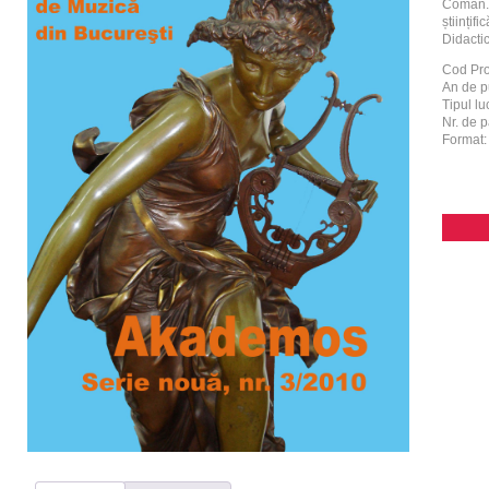
Coman. 
științif
Didacti
Cod Pr
An de p
Tipul luc
Nr. de p
Format