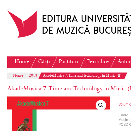
Home
Cărți
Partituri
Periodice
Autor
Home
2013
AkadeMusica 7. Time and Technology in Music (II)
AkadeMusica 7. Time and Technology in Music (I
Volum c
Coord. 
Music In
POSDRU