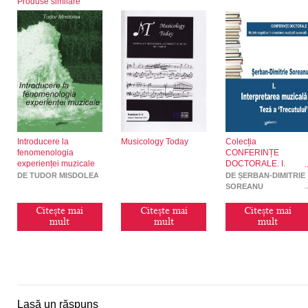
Produse similare
Introducere la
Musicology Today
Colecția
fenomenologia
CONFERINȚE
experienței muzicale
DOCTORALE. I.
Interpretarea muzical
DE TUDOR MISDOLEA
DE ȘERBAN-DIMITRIE
– Teză a „Trecutului”
SOREANU
Citește mai
Citește mai
Citește mai
mult
mult
mult
Lasă un răspuns