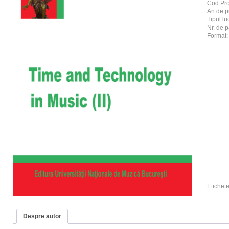
Cod Pr
An de p
Tipul luc
Nr. de p
Format:
Etichet
Despre autor