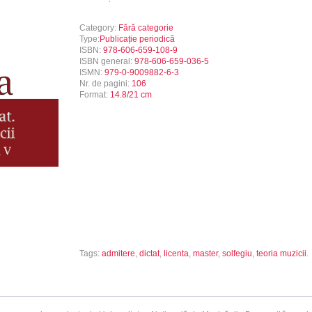
Category:
Fără categorie
Type:
Publicație periodică
ISBN:
978-606-659-108-9
ISBN general:
978-606-659-036-5
ISMN:
979-0-9009882-6-3
Nr. de pagini:
106
Format:
14.8/21 cm
Tags:
admitere
,
dictat
,
licenta
,
master
,
solfegiu
,
teoria muzicii
.