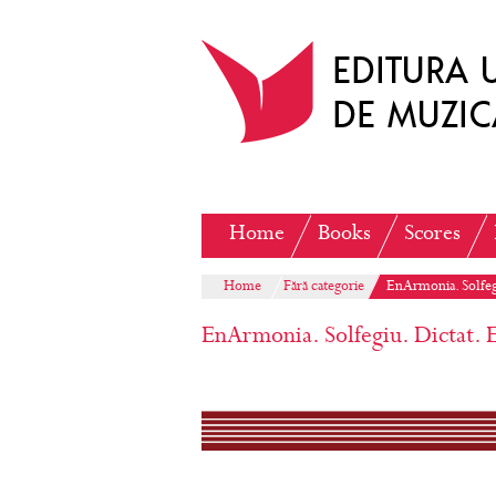
Home
Books
Scores
Home
Fără categorie
EnArmonia. Solfegi
EnArmonia. Solfegiu. Dictat. E