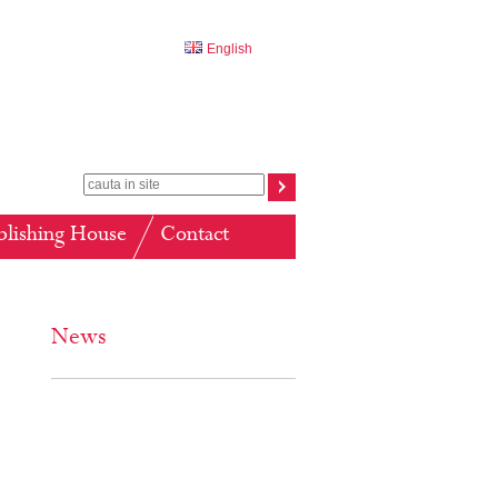
English
blishing House
Contact
News