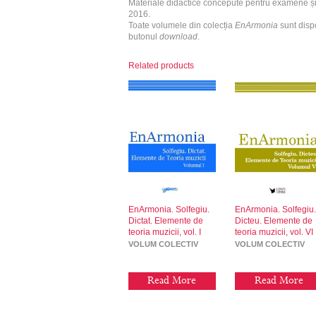
Materiale didactice concepute pentru examene și 
2016.
Toate volumele din colecția
EnArmonia
sunt dispo
butonul
download
.
Related products
EnArmonia. Solfegiu.
EnArmonia. Solfegiu
Dictat. Elemente de
Dicteu. Elemente de
teoria muzicii, vol. I
teoria muzicii, vol. VI
VOLUM COLECTIV
VOLUM COLECTIV
Read More
Read More