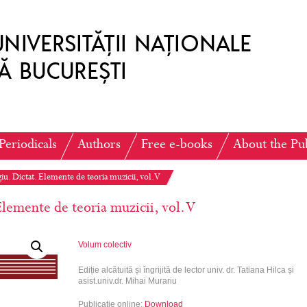
Periodicals
Authors
Free e-books
About the Pu
u. Dictat. Elemente de teoria muzicii, vol. V
lemente de teoria muzicii, vol. V
Volum colectiv
Ediție alcătuită și îngrijită de lector univ. dr. Tatiana Hilca și
asist.univ.dr. Mihai Murariu
Publicație online:
Download