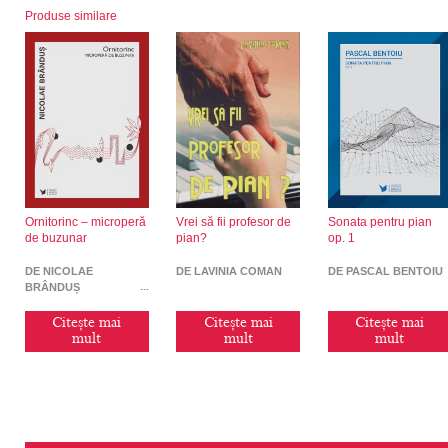
Produse similare
Ornitorinc – microperă
Vrei să fii profesor de
Sonata pentru pian
de buzunar
pian?
op. 1
DE NICOLAE
DE LAVINIA COMAN
DE PASCAL BENTOIU
BRÂNDUȘ
Citește mai
Citește mai
Citește mai
mult
mult
mult