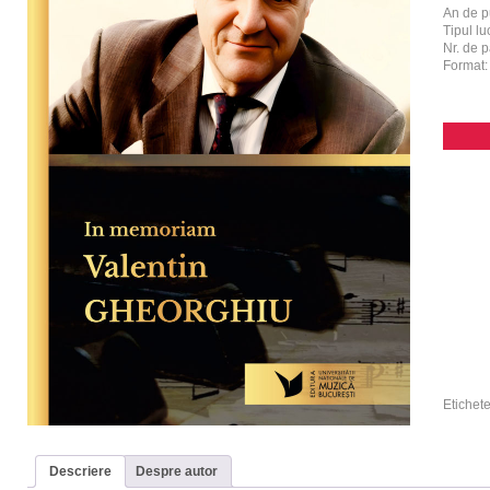
An de p
Tipul luc
Nr. de p
Format
Etichet
Descriere
Despre autor