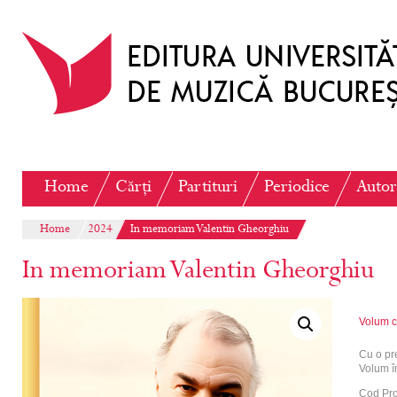
Home
Cărți
Partituri
Periodice
Autor
Home
2024
In memoriam Valentin Gheorghiu
In memoriam Valentin Gheorghiu
Volum c
Cu o pr
Volum î
Cod Pr