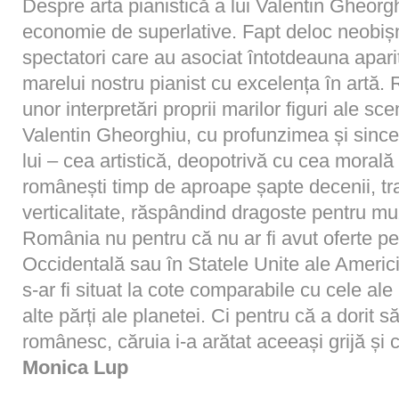
D
espre arta pianistică a lui Valentin Gheorgh
economie de superlative. Fapt deloc neobișn
spectatori care au asociat întotdeauna apariți
marelui nostru pianist cu excelența în artă. 
unor interpretări proprii marilor figuri ale s
Valentin Gheorghiu, cu profunzimea și sincer
lui – cea artistică, deopotrivă cu cea morală
românești timp de aproape șapte decenii, t
verticalitate, răspândind dragoste pentru mu
România nu pentru că nu ar fi avut oferte pe
Occidentală sau în Statele Unite ale Americi
s-ar fi situat la cote comparabile cu cele ale m
alte părți ale planetei. Ci pentru că a dorit 
românesc, căruia i-a arătat aceeași grijă și că
Monica Lup