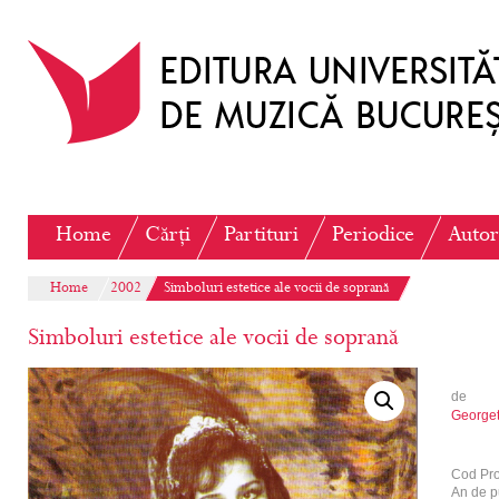
Home
Cărți
Partituri
Periodice
Autor
Home
2002
Simboluri estetice ale vocii de soprană
Simboluri estetice ale vocii de soprană
de
Georget
Cod Pr
An de p