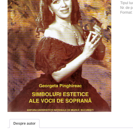
Tipul luc
Nr. de p
Format
Despre autor