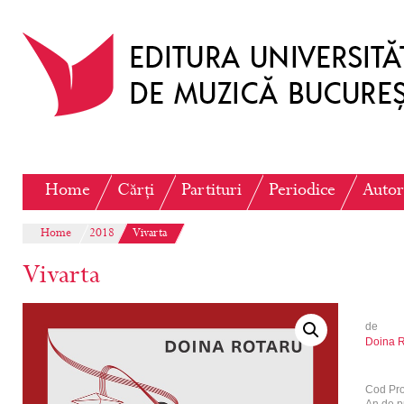
Home
Cărți
Partituri
Periodice
Autor
Home
2018
Vivarta
Vivarta
de
Doina R
Cod Pr