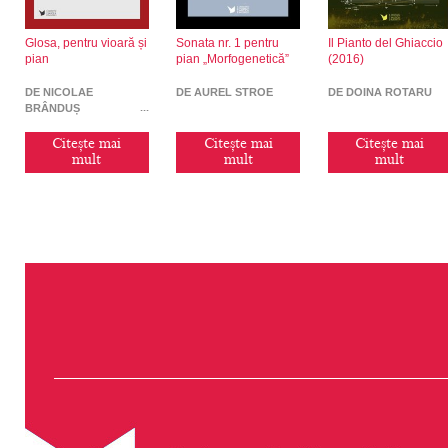
Glosa, pentru vioară și
Sonata nr. 1 pentru
Il Pianto del Ghiaccio
pian
pian „Morfogenetică”
(2016)
DE NICOLAE
DE AUREL STROE
DE DOINA ROTARU
BRÂNDUȘ
Citește mai
Citește mai
Citește mai
mult
mult
mult