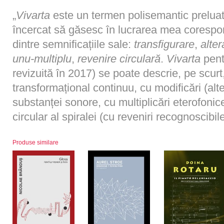
„
Vivarta
este un termen polisemantic preluat 
încercat să găsesc în lucrarea mea coresp
dintre semnificațiile sale:
transfigurare
,
alter
unu-multiplu
,
revenire circulară
.
Vivarta
pent
revizuită în 2017) se poate descrie, pe scurt
transformațional continuu, cu modificări (alter
substanței sonore, cu multiplicări eterofonic
circular al spiralei (cu reveniri recognoscibil
Produse similare