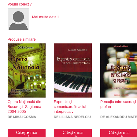
Volum colectiv
Mai multe detalii
Produse similare
Opera Națională din
Expresie și
Percuția între sacru și
București. Sagiunea
comunicare în actul
profan
2004-2005
interpretativ
DE MIHAI COSMA
DE LILIANA NEDELCIU
DE ALEXANDRU MATE
Citește mai
Citește mai
Citește mai