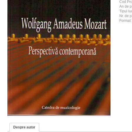
Cod Pr
An de p
Tipul luc
Nr. de p
Format:
Despre autor