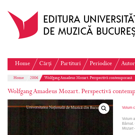
Home
Cărți
Partituri
Periodice
Autor
Home
2006
Wolfgang Amadeus Mozart. Perspectivă contemporană
Wolfgang Amadeus Mozart. Perspectivă contem
Volum c
Volum al
Bârnat.
Mozart 