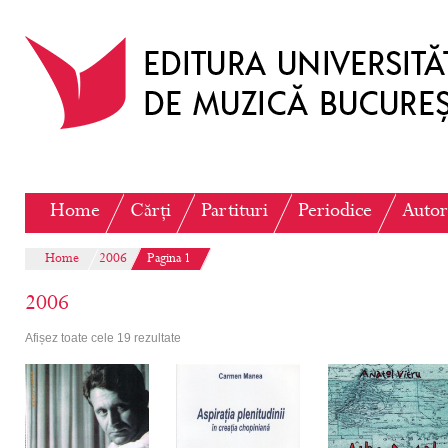
Home
Cărți
Partituri
Periodice
Autor
Home
2006
Pagina 1
2006
Afișez toate cele 19 rezultate