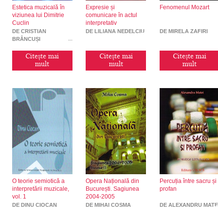
Estetica muzicală în
Expresie și
Fenomenul Mozart
viziunea lui Dimitrie
comunicare în actul
Cuclin
interpretativ
DE CRISTIAN
DE LILIANA NEDELCIU
DE MIRELA ZAFIRI
BRÂNCUȘI
Citește mai
Citește mai
Citește mai
mult
mult
mult
O teorie semiotică a
Opera Națională din
Percuția între sacru și
interpretării muzicale,
București. Sagiunea
profan
vol. 1
2004-2005
DE DINU CIOCAN
DE MIHAI COSMA
DE ALEXANDRU MATE