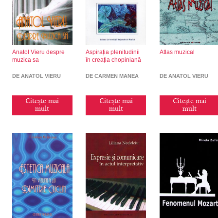
Anatol Vieru despre
Aspirația plenitudinii
Atlas muzical
muzica sa
în creația chopiniană
DE ANATOL VIERU
DE CARMEN MANEA
DE ANATOL VIERU
Citește mai
Citește mai
Citește mai
mult
mult
mult