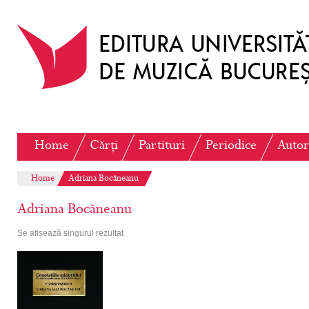
Home
Cărți
Partituri
Periodice
Autor
Home
Adriana Bocăneanu
Adriana Bocăneanu
Se afișează singurul rezultat