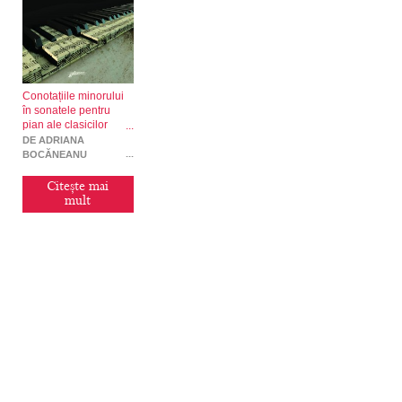
Conotațiile minorului
în sonatele pentru
pian ale clasicilor
vienezi
DE ADRIANA
BOCĂNEANU
Citește mai
mult