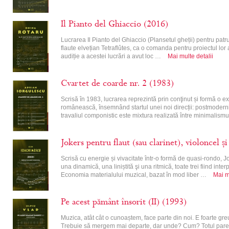
Il Pianto del Ghiaccio (2016)
Lucrarea Il Pianto del Ghiaccio (Plansetul gheții) pentru patru
flaute elvețian Tetraflûtes, ca o comanda pentru proiectul lor a
audiție a acestei lucrări a avut loc …
Mai multe detalii
Cvartet de coarde nr. 2 (1983)
Scrisă în 1983, lucrarea reprezintă prin conţinut și formă o ex
românească, însemnând startul unei noi direcții: postmodernis
travaliul componistic este mixtura realizată între minimalism
Jokers pentru flaut (sau clarinet), violoncel ș
Scrisă cu energie și vivacitate într-o formă de quasi-rondo, Jo
una dinamică, una liniștită şi una ritmică, toate trei fiind inter
Economia materialului muzical, bazat în mod liber …
Mai m
Pe acest pământ însorit (II) (1993)
Muzica, atât cât o cunoaștem, face parte din noi. E foarte 
Trebuie să mergem mai departe, dar unde? Cum? Totul pare o