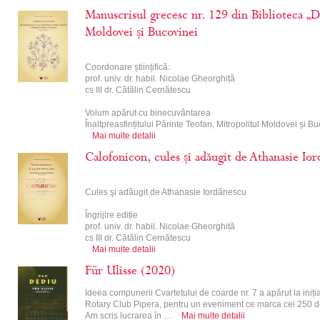
Manuscrisul grecesc nr. 129 din Biblioteca „D
Moldovei și Bucovinei
Coordonare științifică:
prof. univ. dr. habil. Nicolae Gheorghiță
cs III dr. Cătălin Cernătescu
Volum apărut cu binecuvântarea
Înaltpreasfințitului Părinte Teofan, Mitropolitul Moldovei și B
Mai multe detalii
Calofonicon, cules și adăugit de Athanasie Io
Cules şi adăugit de Athanasie Iordănescu
Îngrijire ediție
prof. univ. dr. habil. Nicolae Gheorghiță
cs III dr. Cătălin Cernătescu
Mai multe detalii
Für Ulisse (2020)
Ideea compunerii Cvartetului de coarde nr. 7 a apărut la iniț
Rotary Club Pipera, pentru un eveniment ce marca cei 250 d
Am scris lucrarea în …
Mai multe detalii