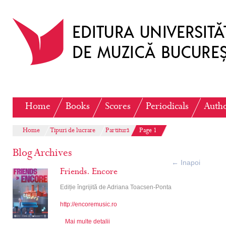
Home
Books
Scores
Periodicals
Auth
Home
Tipuri de lucrare
Partitură
Page 1
Blog Archives
←
Inapoi
Friends. Encore
Ediție îngrijită de Adriana Toacsen-Ponta
http://encoremusic.ro
Mai multe detalii