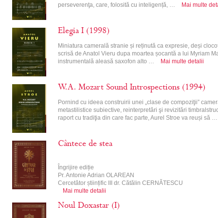
perseverenţa, care, folosită cu inteligență, …
Mai multe deta
Elegia I (1998)
Miniatura camerală stranie și reținută ca expresie, deși clocoti
scrisă de Anatol Vieru dupa moartea șocantă a lui Myriam Ma
instrumentală aleasă saxofon alto …
Mai multe detalii
W.A. Mozart Sound Introspections (1994)
Pornind cu ideea construirii unei „clase de compoziţii” camera
metastilistice subiective, reinterpretări şi revizitări timbralstr
raport cu tradiţia din care fac parte, Aurel Stroe va reuși să 
Cântece de stea
Îngrijire ediție
Pr. Antonie Adrian OLAREAN
Cercetător științific III dr. Cătălin CERNĂTESCU
Mai multe detalii
Noul Doxastar (I)