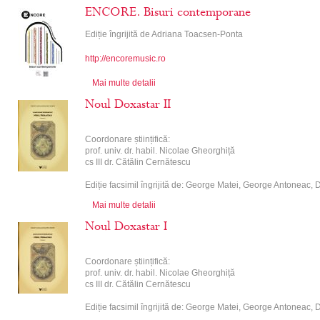
ENCORE. Bisuri contemporane
Ediție îngrijită de Adriana Toacsen-Ponta
http://encoremusic.ro
Mai multe detalii
Noul Doxastar II
Coordonare științifică:
prof. univ. dr. habil. Nicolae Gheorghiță
cs III dr. Cătălin Cernătescu
Ediție facsimil îngrijită de: George Matei, George Antoneac,
Mai multe detalii
Noul Doxastar I
Coordonare științifică:
prof. univ. dr. habil. Nicolae Gheorghiță
cs III dr. Cătălin Cernătescu
Ediție facsimil îngrijită de: George Matei, George Antoneac,