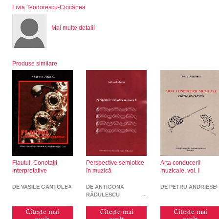
Livia Teodorescu-Ciocănea
Mai multe detalii
Produse similare
Flautul. Conotații
Perspective semiotice
Arta conducerii
interpretative
în muzică
muzicale, vol. I
DE VASILE GANȚOLEA
DE ANTIGONA
DE PETRU ANDRIESEI
RĂDULESCU
Citește mai
Citește mai
Citește mai