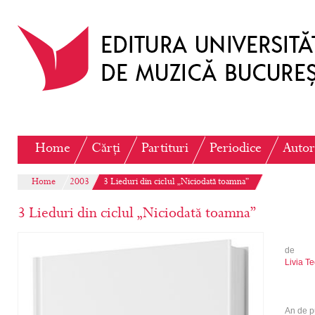
Home
Cărți
Partituri
Periodice
Autor
Home
2003
3 Lieduri din ciclul „Niciodată toamna”
3 Lieduri din ciclul „Niciodată toamna”
de
Livia T
An de p