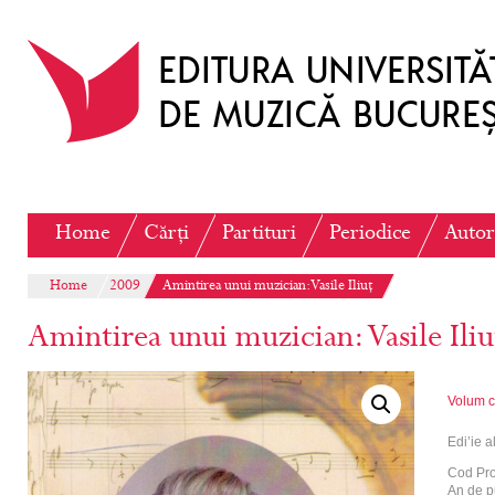
Home
Cărți
Partituri
Periodice
Autor
Home
2009
Amintirea unui muzician: Vasile Iliuț
Amintirea unui muzician: Vasile Iliu
Volum c
Edi’ie a
Cod Pr
An de p