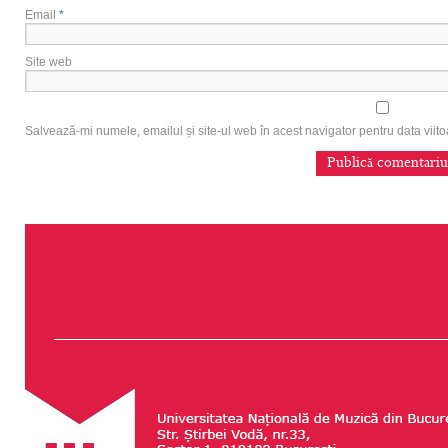
Email
*
Site web
Salvează-mi numele, emailul și site-ul web în acest navigator pentru data vii