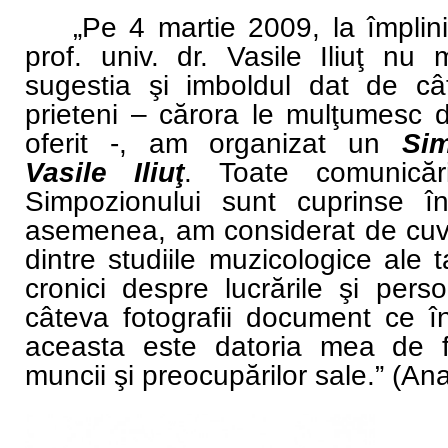
„Pe 4 martie 2009, la împlin
prof. univ. dr. Vasile Iliuţ nu 
sugestia şi imboldul dat de câţ
prieteni – cărora le mulţumesc di
oferit -, am organizat un
Si
Vasile Iliuţ
. Toate comunicări
Simpozionului sunt cuprinse 
asemenea, am considerat de cuvi
dintre studiile muzicologice ale t
cronici despre lucrările şi pers
câteva fotografii document ce î
aceasta este datoria mea de fi
muncii şi preocupărilor sale.” (Ana