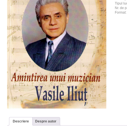
Tipul luc
Nr. de p
Format
Descriere
Despre autor