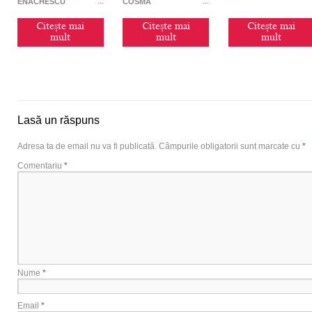
ENĂCHESCU
COSMA
Citește mai
Citește mai
Citește mai
mult
mult
mult
Lasă un răspuns
Adresa ta de email nu va fi publicată.
Câmpurile obligatorii sunt marcate cu
*
Comentariu
*
Nume
*
Email
*