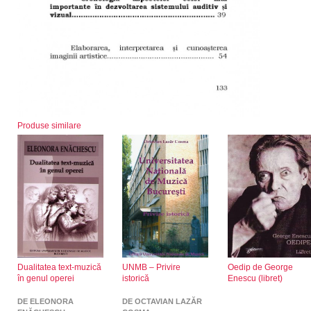
Produse similare
Dualitatea text-muzică
UNMB – Privire
Oedip de George
în genul operei
istorică
Enescu (libret)
DE ELEONORA
DE OCTAVIAN LAZĂR