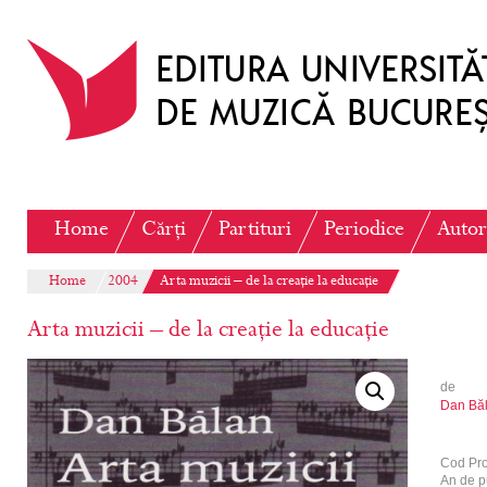
Home
Cărți
Partituri
Periodice
Autor
Home
2004
Arta muzicii – de la creație la educație
Arta muzicii – de la creație la educație
de
Dan Bă
Cod Pr
An de p