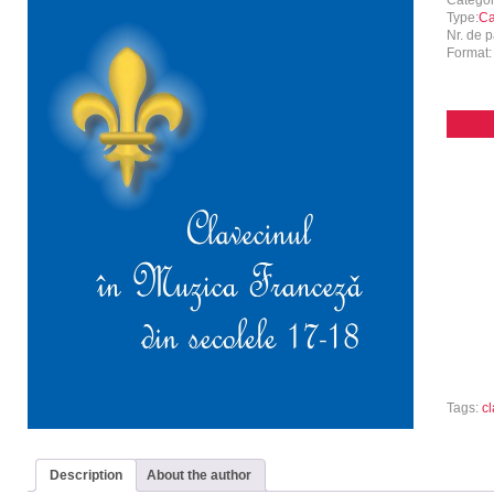
Catego
Type:
Ca
Nr. de p
Format
Tags:
cl
Description
About the author