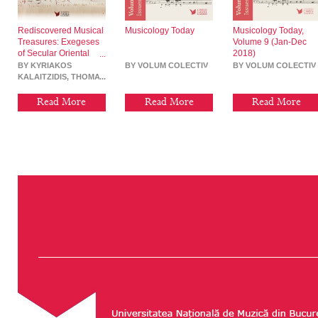
Rediscovered Musical
Musicology Today
Musicology Today,
Treasures: Exegeses
Volume 9 (Jan-Dec
of Secular Oriental
2018)
Music. (Part I)
BY KYRIAKOS
BY VOLUM COLECTIV
BY VOLUM COLECTIV
KALAITZIDIS, THOMAS
APOSTOLOPOULOS
Read More
Read More
Read More