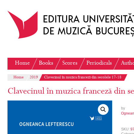
Home
Books
Scores
Periodicals
Auth
Home
2019
Clavecinul în muzica franceză din secolele 17-18
Clavecinul în muzica franceză din s
by
Ogneanc
SKU:
9