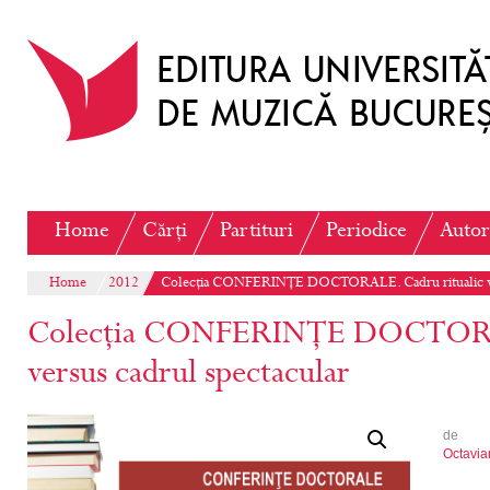
Home
Cărți
Partituri
Periodice
Autor
Home
2012
Colecția CONFERINȚE DOCTORALE. Cadru ritualic ver
Colecția CONFERINȚE DOCTORAL
versus cadrul spectacular
de
Octavi