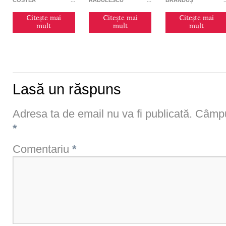
artistice ale secolului
XX
Citește mai
Citește mai
Citește mai
mult
mult
mult
Lasă un răspuns
Adresa ta de email nu va fi publicată.
Câmpur
*
Comentariu
*