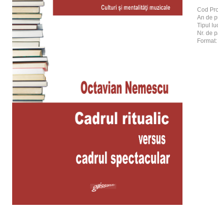
Cod Pr
An de p
Tipul luc
Nr. de p
Format