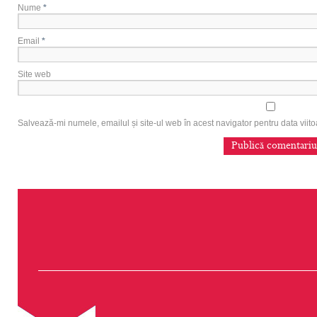
Nume
*
Email
*
Site web
Salvează-mi numele, emailul și site-ul web în acest navigator pentru data vii