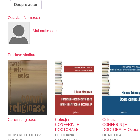
Despre autor
Octavian Nemescu
Mai multe detalii
Produse similare
Coruri religioase
Colecția
Colecția
CONFERINȚE
CONFERINȚE
DOCTORALE.
DOCTORALE. Opera
Dimensiuni estetice și
culturală
DE MARCEL OCTAV
DE LILIANA
DE NICOLAE
stilistce în mișcări
COSTEA
RĂDULESCU
BRÂNDUȘ