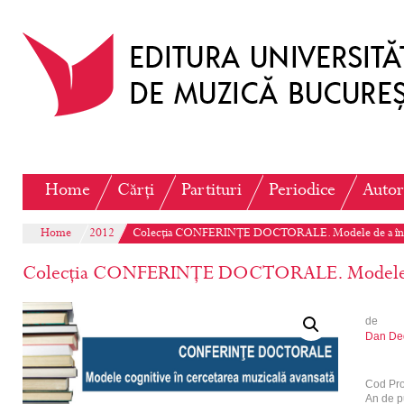
Home
Cărți
Partituri
Periodice
Autor
Home
2012
Colecția CONFERINȚE DOCTORALE. Modele de a înț
Colecția CONFERINȚE DOCTORALE. Modele de
de
Dan De
Cod Pr
An de p