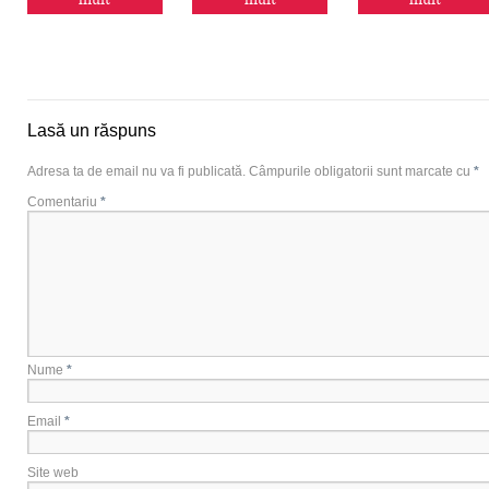
mult
mult
mult
Lasă un răspuns
Adresa ta de email nu va fi publicată.
Câmpurile obligatorii sunt marcate cu
*
Comentariu
*
Nume
*
Email
*
Site web