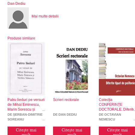
Dan Dediu
Mai multe detalii
Produse similare
Patru lieduri pe versuri
Scrieri rectorale
Colecția
de Mihai Eminescu,
CONFERINȚE
Marin Sorescu și
DOCTORALE. Diferite
Nichita Stănescu
tipuri de polifonie
DE ȘERBAN-DIMITRIE
DE DAN DEDIU
DE OCTAVIAN
SOREANU
NEMESCU
Citește mai
Citește mai
Citește mai