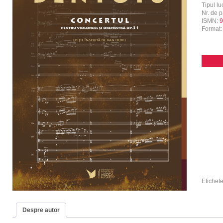
Tipul luc
Nr. de p
ISMN:
9
Format
Etichet
Despre autor