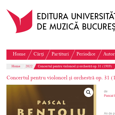
Home
Cărți
Partituri
Periodice
Autor
Home
2022
Concertul pentru violoncel și orchestră op. 31 (1989)
Concertul pentru violoncel și orchestră op. 31 (
de
Pascal 
An de p