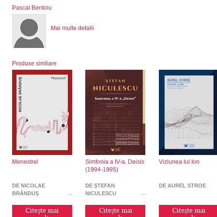
Pascal Bentoiu
Mai multe detalii
Produse similare
Menestrel
Simfonia a IV-a. Deisis
Viziunea lui Ion
(1994-1995)
DE NICOLAE
DE ȘTEFAN
DE AUREL STROE
BRÂNDUȘ
NICULESCU
Citește mai
Citește mai
Citește mai