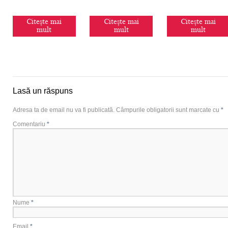
Citește mai
Citește mai
Citește mai
mult
mult
mult
Lasă un răspuns
Adresa ta de email nu va fi publicată.
Câmpurile obligatorii sunt marcate cu
*
Comentariu
*
Nume
*
Email
*