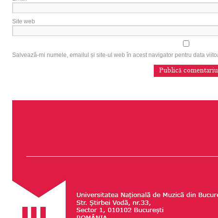
Site web
Salvează-mi numele, emailul și site-ul web în acest navigator pentru data vii