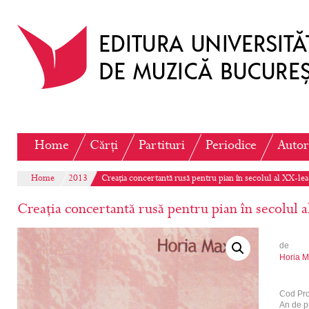
Home
Cărți
Partituri
Periodice
Autor
Home
2013
Creația concertantă rusă pentru pian în secolul al XX-lea
Creația concertantă rusă pentru pian în secolul 
de
Horia 
Cod Pr
An de p