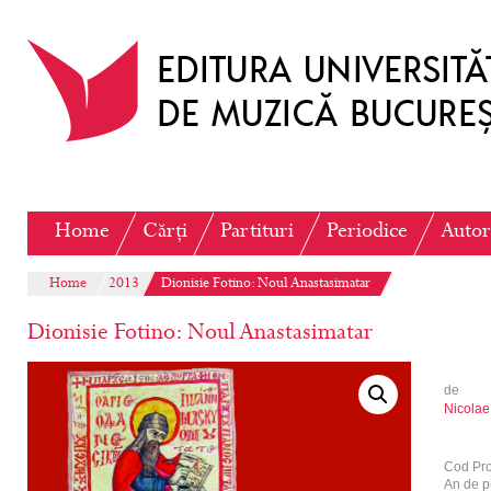
Home
Cărți
Partituri
Periodice
Autor
Home
2013
Dionisie Fotino: Noul Anastasimatar
Dionisie Fotino: Noul Anastasimatar
de
Nicolae
Cod Pr
An de p