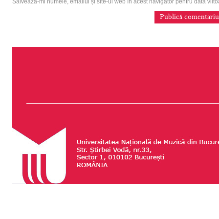
Salvează-mi numele, emailul și site-ul web în acest navigator pentru data vii