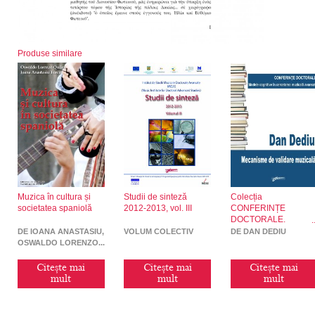
Produse similare
Muzica în cultura și
Studii de sinteză
Colecția
societatea spaniolă
2012-2013, vol. III
CONFERINȚE
DOCTORALE.
Mecanisme de
DE IOANA ANASTASIU,
VOLUM COLECTIV
DE DAN DEDIU
validare muzicală
OSWALDO LORENZO
QUILES
Citește mai
Citește mai
Citește mai
mult
mult
mult