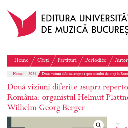
Home
Cărți
Partituri
Periodice
Autor
Home
2024
Două viziuni diferite asupra repertoriului de orgă în R
Două viziuni diferite asupra reperto
România: organistul Helmut Plattn
Wilhelm Georg Berger
de