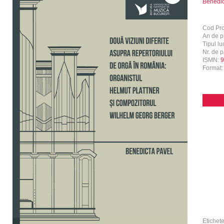
Benedic
Cod Pr
An de p
Tipul luc
Nr. de p
ISMN:
9
Format
Etichet