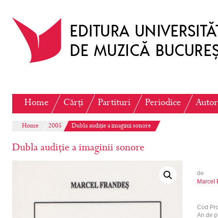
Home
Cărți
Partituri
Periodice
Autor
Home
2005
Dubla audiție a imaginii sonore
Dubla audiție a imaginii sonore
de
Marcel 
Cod Pr
An de p