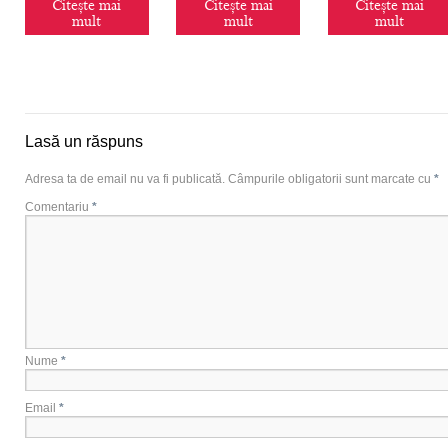
Citește mai
Citește mai
Citește mai
mult
mult
mult
Lasă un răspuns
Adresa ta de email nu va fi publicată.
Câmpurile obligatorii sunt marcate cu
*
Comentariu
*
Nume
*
Email
*