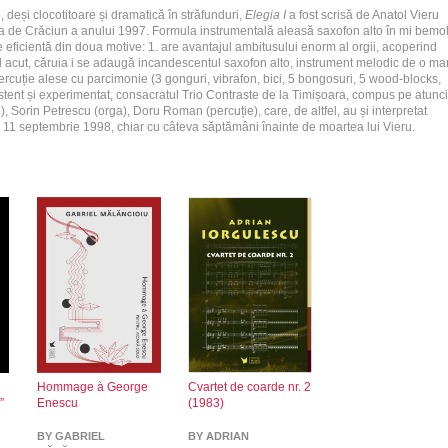
 deși clocotitoare și dramatică în străfunduri,
Elegia I
a fost scrisă de Anatol Vieru
a de Crăciun a anului 1997. Formula instrumentală aleasă saxofon alto în mi bemol
e eficientă din doua motive: 1. are avantajul ambitusului enorm al orgii, acoperind
l acut, căruia i se adaugă incandescentul saxofon alto, instrument melodic de o ma
er­cuție alese cu parcimonie (3 gonguri, vibrafon, bici, 5 bongosuri, 5 wood-blocks,
stent și experimentat, consacratul Trio Contraste de la Timișoara, compus pe atunci
, Sorin Petrescu (orga), Doru Roman (percuție), care, de altfel, au și interpretat
n 11 septembrie 1998, chiar cu câteva săptămâni înainte de moartea lui Vieru.
Hommage à George
Cvartet de coarde nr. 2
”
Enescu
(1983)
BY GABRIEL
BY ADRIAN