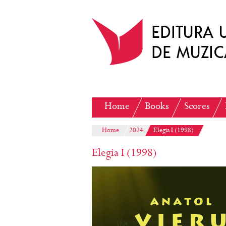
Home
Books
Scores
Home
2024
Elegia I (1998)
Elegia I (1998)