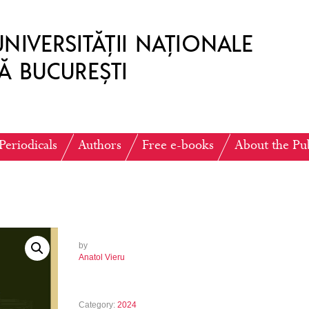
Periodicals
Authors
Free e-books
About the Pu
by
Anatol Vieru
Category:
2024