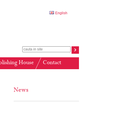
English
blishing House
Contact
News