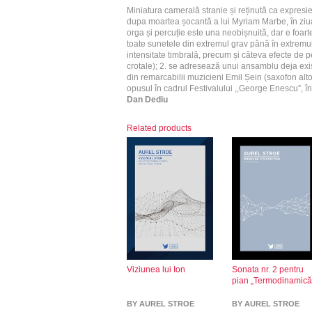
Miniatura camerală stranie și reținută ca expresie,
dupa moartea șocantă a lui Myriam Marbe, în ziu
orga și percuție este una neobișnuită, dar e foart
toate sunetele din extremul grav până în extremu
intensitate timbrală, precum și câteva efecte de p
crotale); 2. se adresează unui ansamblu deja exi
din remarcabilii muzicieni Emil Șein (saxofon alto)
opusul în cadrul Festivalului ,,George Enescu”, î
Dan Dediu
Related products
Viziunea lui Ion
Sonata nr. 2 pentru
pian „Termodinamică
BY AUREL STROE
BY AUREL STROE