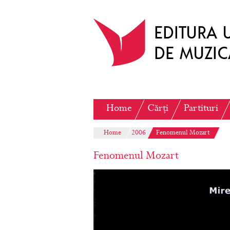
Home
Cărți
Partituri
Home
2006
Fenomenul Mozart
Fenomenul Mozart