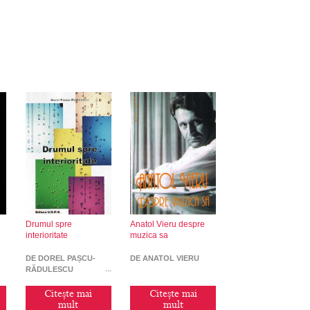
Drumul spre
Anatol Vieru despre
interioritate
muzica sa
DE DOREL PAȘCU-
DE ANATOL VIERU
RĂDULESCU
Citește mai
Citește mai
mult
mult