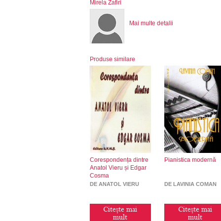
Mirela Zafiri
Mai multe detalii
Produse similare
Corespondența dintre
Pianistica modernă
Anatol Vieru și Edgar
Cosma
DE ANATOL VIERU
DE LAVINIA COMAN
Citește mai
Citește mai
mult
mult