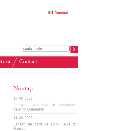
Română
itură
Contact
Noutăți
19-09-2025
Lansarea volumului In memoriam
Valentin Gheorghiu
11-09-2025
Lansări de carte la Book Talks @
Enescu