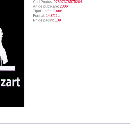
Cod Produs:
97897378575204
An de publicare:
2006
Tipul lucrării:
Carte
Format:
14.8/21cm
Nr. de pagini:
139