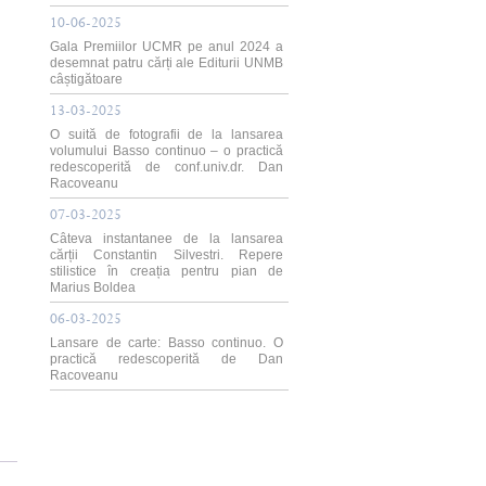
10-06-2025
Gala Premiilor UCMR pe anul 2024 a
desemnat patru cărți ale Editurii UNMB
câștigătoare
13-03-2025
O suită de fotografii de la lansarea
volumului Basso continuo – o practică
redescoperită de conf.univ.dr. Dan
Racoveanu
07-03-2025
Câteva instantanee de la lansarea
cărții Constantin Silvestri. Repere
stilistice în creația pentru pian de
Marius Boldea
06-03-2025
Lansare de carte: Basso continuo. O
practică redescoperită de Dan
Racoveanu