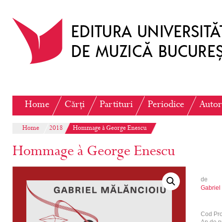
Home
Cărți
Partituri
Periodice
Autor
Home
2018
Hommage à George Enescu
Hommage à George Enescu
de
Gabriel
Cod Pr