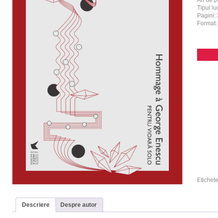
An de p
Tipul luc
Pagini:
Format
Etichet
Descriere
Despre autor