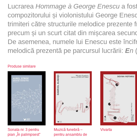
Lucrarea
Hommage à George Enescu
a fos
compozitorului și violonistului George Enesc
trimiteri către structurile melodice prezente
precum și un scurt citat din mișcarea secu
De asemenea, numele lui Enescu este încifra
melodică prezentă pe parcursul lucrării:
E
n
Produse similare
Sonata nr. 3 pentru
Muzică funebră –
Vivarta
pian „În palimpsest”
pentru ansamblu de