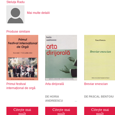
Steluța Radu
Mai multe detalii
Produse similare
Primul festival
Arta dirijorală
Breviar enescian
internațional de orgă
DE HORIA
DE PASCAL BENTOIU
ANDREESCU
Citește mai
Citește mai
Citește mai
mult
mult
mult