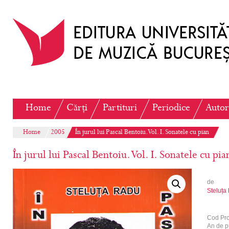
Home
Cărți
Partituri
Periodice
Autor
Home
2005
În jurul lui Pascal Bentoiu. Vol. I. Sonatele cu pian
În jurul lui Pascal Bentoiu. Vol. I. Sonatele cu pia
de
Steluța
Cod Pr
An de p