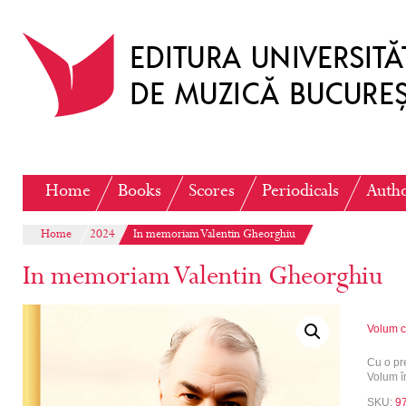
Home
Books
Scores
Periodicals
Auth
Home
2024
In memoriam Valentin Gheorghiu
In memoriam Valentin Gheorghiu
Volum c
Cu o pr
Volum î
SKU:
9