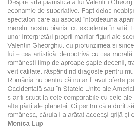
D
espre arta pianistică a lui Valentin Gheorgh
economie de superlative. Fapt deloc neobișn
spectatori care au asociat întotdeauna apariți
marelui nostru pianist cu excelența în artă. 
unor interpretări proprii marilor figuri ale s
Valentin Gheorghiu, cu profunzimea și sincer
lui – cea artistică, deopotrivă cu cea morală
românești timp de aproape șapte decenii, t
verticalitate, răspândind dragoste pentru mu
România nu pentru că nu ar fi avut oferte pe
Occidentală sau în Statele Unite ale Americi
s-ar fi situat la cote comparabile cu cele ale m
alte părți ale planetei. Ci pentru că a dorit 
românesc, căruia i-a arătat aceeași grijă și că
Monica Lup