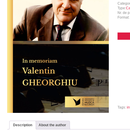
Catego
Type:
Ca
Nr. de p
Format
Tags:
in
Description
About the author