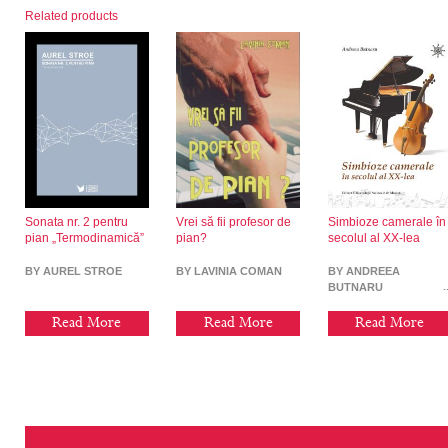
Related products
Sonata nr. 2 pentru
Vrei să fii profesor de
Simbioze camerale în
pian „Termodinamică”
pian?
secolul al XX-lea
BY AUREL STROE
BY LAVINIA COMAN
BY ANDREEA
BUTNARU
Read More
Read More
Read More