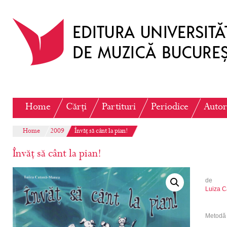
Home
Cărți
Partituri
Periodice
Autor
Home
2009
Învăț să cânt la pian!
Învăț să cânt la pian!
de
Luiza C
Metodă 