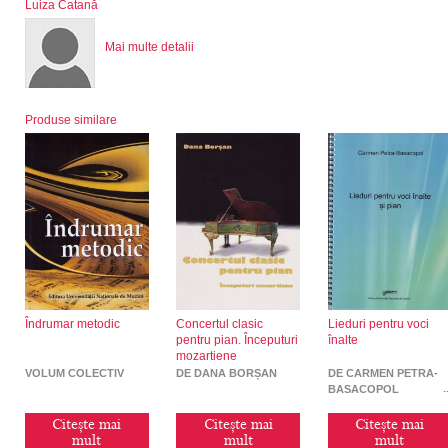
Luiza Catană
Mai multe detalii
Produse similare
Îndrumar metodic
Concertul clasic
Lieduri pentru voci
pentru pian. Începuturi
înalte
mozartiene
VOLUM COLECTIV
DE DANA BORȘAN
DE CARMEN PETRA-
BASACOPOL
Citește mai
Citește mai
Citește mai
mult
mult
mult