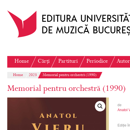
Home
Cărți
Partituri
Periodice
Autor
Home
2023
Memorial pentru orchestră (1990)
Memorial pentru orchestră (1990)
de
Anatol 
Ediție î