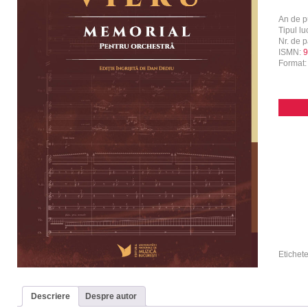
An de p
Tipul luc
Nr. de p
ISMN:
9
Format
Etichet
Descriere
Despre autor