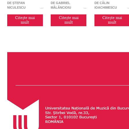
(2020)
DE ȘTEFAN
DE GABRIEL
DE CĂLIN
NICULESCU
MĂLĂNCIOIU
IOACHIMESCU
Citește mai
Citește mai
Citește mai
mult
mult
mult