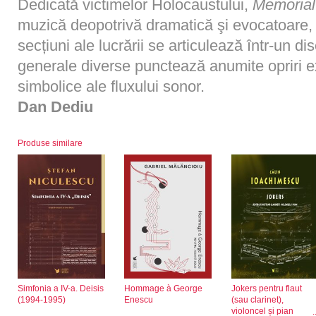
Dedicată victimelor Holocaustului,
Memorial
muzică deopotrivă dramatică şi evocatoare, 
secțiuni ale lucrării se articulează într-un d
generale diverse punctează anumite opriri 
simbolice ale fluxului sonor.
Dan Dediu
Produse similare
Simfonia a IV-a. Deisis
Hommage à George
Jokers pentru flaut
(1994-1995)
Enescu
(sau clarinet),
violoncel și pian