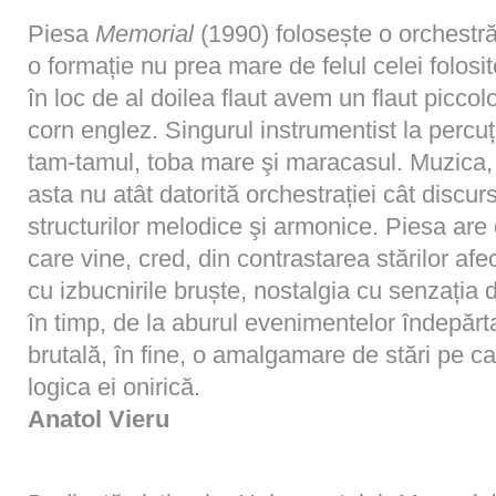
Piesa
Memorial
(1990) folosește o orchestră
o formație nu prea mare de felul celei folosite
în loc de al doilea flaut avem un flaut piccol
corn englez. Singurul instrumentist la percuț
tam-tamul, toba mare şi maracasul. Muzica, 
asta nu atât datorită orchestrației cât discur
structurilor melodice şi armonice. Piesa are 
care vine, cred, din contrastarea stărilor af
cu izbucnirile bruște, nostalgia cu senzația 
în timp, de la aburul evenimentelor îndepărta
brutală, în fine, o amalgamare de stări pe c
logica ei onirică.
Anatol Vieru