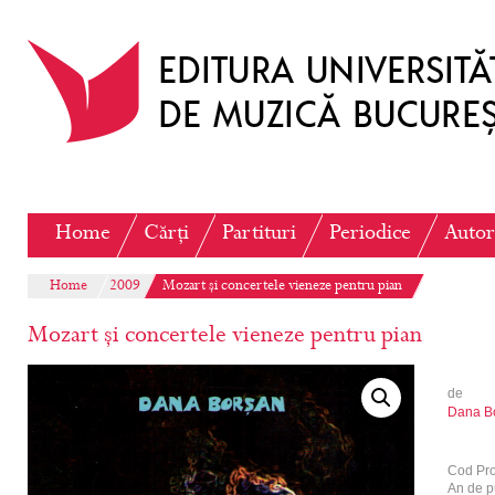
Home
Cărți
Partituri
Periodice
Autor
Home
2009
Mozart și concertele vieneze pentru pian
Mozart și concertele vieneze pentru pian
de
Dana B
Cod Pr
An de p