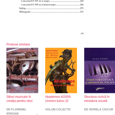
Produse similare
Stiluri muzicale în
Akademos 4/2009.
Structura ciclică în
creația pentru oboi
Univers baroc (I)
miniatura vocală
DE FLORENEL
VOLUM COLECTIV
DE VIORELA CIUCUR
IONOAIA