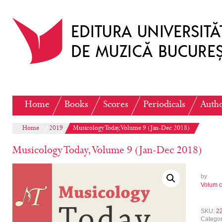
Home
Books
Scores
Periodicals
Auth
Home
2019
Musicology Today, Volume 9 (Jan-Dec 2018)
Musicology Today, Volume 9 (Jan-Dec 2018)
by
Volum c
SKU:
2
Catego