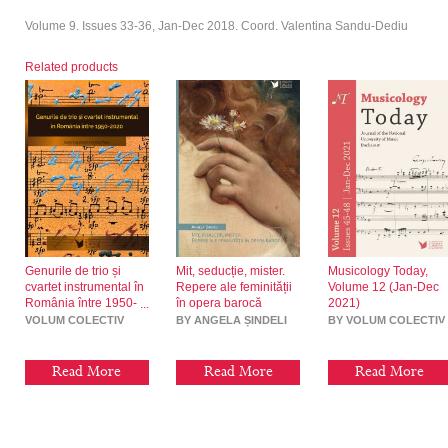
Volume 9. Issues 33-36, Jan-Dec 2018. Coord. Valentina Sandu-Dediu
Related products
Genurile de trio și
Mit, seducție, mister.
Musicology Today,
cvartet instrumental în
Repere ale feminității
Volume 12 (Jan-Dec
România între 1950-
în opera barocă
2021)
2020
VOLUM COLECTIV
BY ANGELA ȘINDELI
BY VOLUM COLECTIV
Read More
Read More
Read More