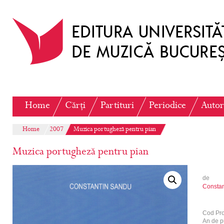
Home
Cărți
Partituri
Periodice
Autor
Home
2007
Muzica portugheză pentru pian
Muzica portugheză pentru pian
de
Constan
Cod Pr
An de p