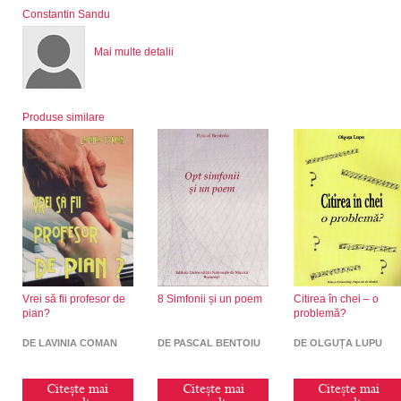
Constantin Sandu
Mai multe detalii
Produse similare
Vrei să fii profesor de
8 Simfonii și un poem
Citirea în chei – o
pian?
problemă?
DE LAVINIA COMAN
DE PASCAL BENTOIU
DE OLGUȚA LUPU
Citește mai
Citește mai
Citește mai