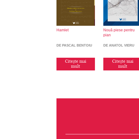
Hamlet
Nouă piese pentru
pian
DE PASCAL BENTOIU
DE ANATOL VIERU
Citește mai
Citește mai
mult
mult