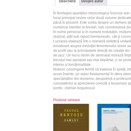
Descriere
Despre autor
În florilegiul aparițiilor muzicologice înscrise sub
locul principal revine celor două volume dedicate 
până în prezent. Este vorba despre un demers știin
numeroși membri ai breslei, sub coordonarea do
în nume personal și în numele instutuției, mulțumiri
realizat, atât sub raport hermeneutic, cât și conce
Lucrarea etalează într-o manieră sintetică unitară,
novatoare asupra evoluției fenomenului sonor autoht
de profil sau la principalele direcții de creație di
de jazz. Un lucru demn de semnalat vizează împr
trecutul mai apropiat sau mai depărtat, ci se proi
interes și funcționalitate.
Nutresc convingere fermă că tratarea în speță, in
acum înainte, un reper fundamental în sfera istorio
specialiștilor din domeniu, deopotrivă a profesorilo
cunoașterea și aprecierea corectă a tezaurului apa
pontic. (Adrian Iorgulescu)
Produse similare