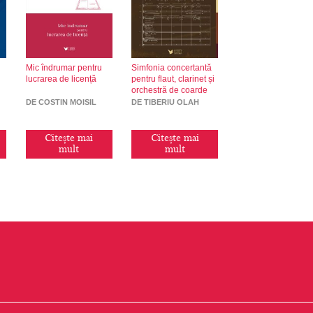
Mic îndrumar pentru
Simfonia concertantă
lucrarea de licență
pentru flaut, clarinet și
orchestră de coarde
DE COSTIN MOISIL
DE TIBERIU OLAH
Citește mai
Citește mai
mult
mult