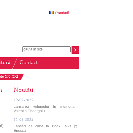
Română
itură
Contact
olele XX-XXI
n
Noutăți
19-09-2025
Lansarea volumului In memoriam
Valentin Gheorghiu
11-09-2025
i)
Lansări de carte la Book Talks @
Enescu