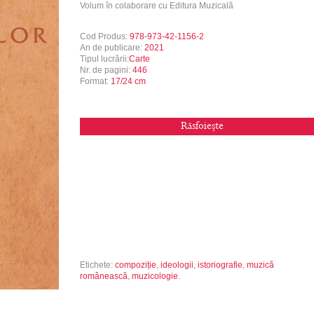
Volum în colaborare cu Editura Muzicală
Cod Produs:
978-973-42-1156-2
An de publicare:
2021
Tipul lucrării:
Carte
Nr. de pagini:
446
Format:
17/24 cm
Răsfoiește
Etichete:
compoziție
,
ideologii
,
istoriografie
,
muzică
românească
,
muzicologie
.