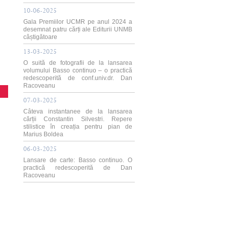
10-06-2025
Gala Premiilor UCMR pe anul 2024 a
desemnat patru cărți ale Editurii UNMB
câștigătoare
13-03-2025
O suită de fotografii de la lansarea
volumului Basso continuo – o practică
redescoperită de conf.univ.dr. Dan
Racoveanu
07-03-2025
Câteva instantanee de la lansarea
cărții Constantin Silvestri. Repere
stilistice în creația pentru pian de
Marius Boldea
06-03-2025
Lansare de carte: Basso continuo. O
practică redescoperită de Dan
Racoveanu