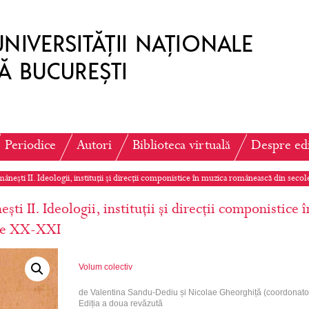
Periodice
Autori
Biblioteca virtuală
Despre ed
mânești II. Ideologii, instituții și direcții componistice în muzica românească din sec
ști II. Ideologii, instituții și direcții componistice î
ele XX-XXI
Volum colectiv
de Valentina Sandu-Dediu și Nicolae Gheorghiță (coordonator
Ediția a doua revăzută