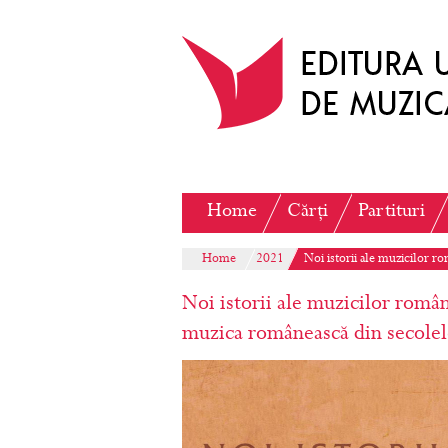
Home
Cărți
Partituri
Home
2021
Noi istorii ale muzicilor ro
Noi istorii ale muzicilor române
muzica românească din secol