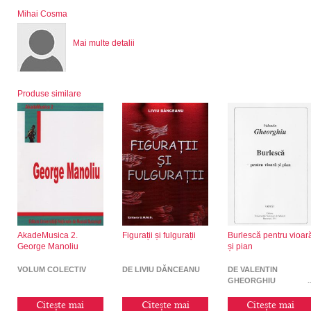
Mihai Cosma
Mai multe detalii
Produse similare
AkadeMusica 2.
Figurații și fulgurații
Burlescă pentru vioar
George Manoliu
și pian
VOLUM COLECTIV
DE LIVIU DĂNCEANU
DE VALENTIN
GHEORGHIU
Citește mai
Citește mai
Citește mai