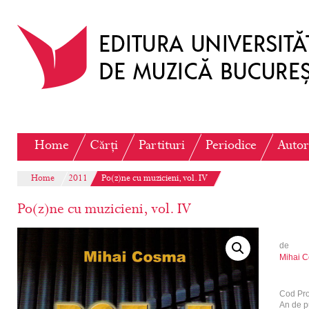
Home
Cărți
Partituri
Periodice
Autor
Home
2011
Po(z)ne cu muzicieni, vol. IV
Po(z)ne cu muzicieni, vol. IV
de
Mihai 
Cod Pr
An de p