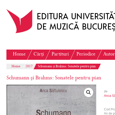
Home
Cărți
Partituri
Periodice
Autor
Home
2017
Schumann și Brahms: Sonatele pentru pian
Schumann și Brahms: Sonatele pentru pian
de
Anca Să
Cod Pr
An de p