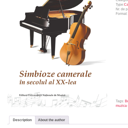
Catego
Type:
Ca
Nr. de p
Format
Tags:
B
muzica
Description
About the author