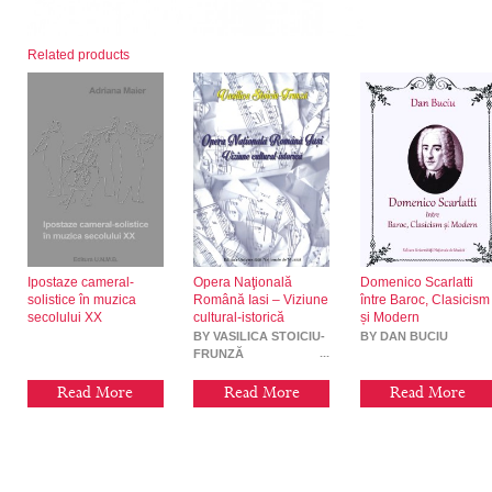
Related products
Ipostaze cameral-
Opera Naţională
Domenico Scarlatti
solistice în muzica
Română Iasi – Viziune
între Baroc, Clasicism
secolului XX
cultural-istorică
și Modern
BY VASILICA STOICIU-
BY DAN BUCIU
FRUNZĂ
Read More
Read More
Read More