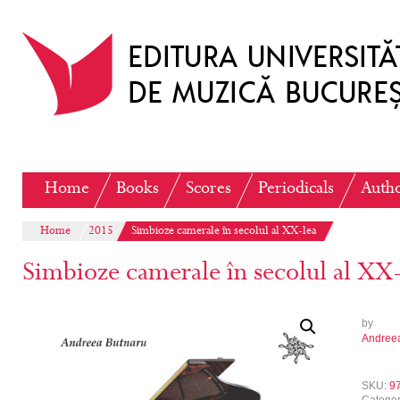
Home
Books
Scores
Periodicals
Auth
Home
2015
Simbioze camerale în secolul al XX-lea
Simbioze camerale în secolul al XX-
by
Andree
SKU:
9