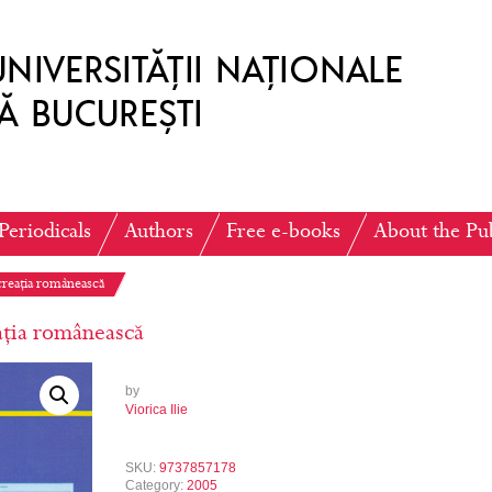
Periodicals
Authors
Free e-books
About the Pu
creația românească
ația românească
by
Viorica Ilie
SKU:
9737857178
Category:
2005