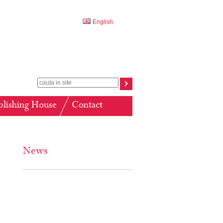
English
blishing House
Contact
News