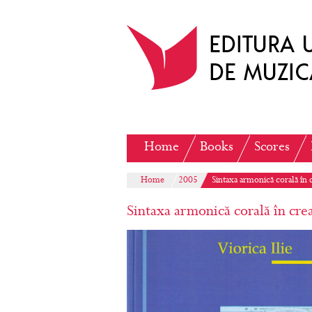
Home
Books
Scores
Home
2005
Sintaxa armonică corală în 
Sintaxa armonică corală în cre