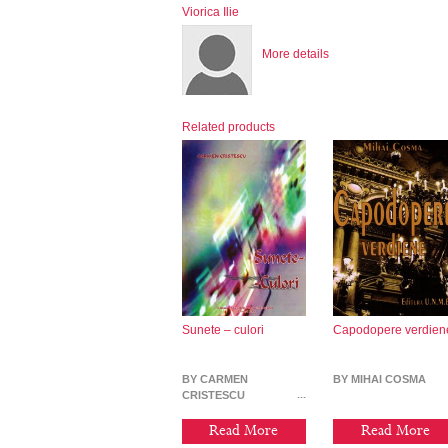
Viorica Ilie
More details
Related products
Sunete – culori
Capodopere verdien
BY CARMEN
BY MIHAI COSMA
CRISTESCU
Read More
Read More