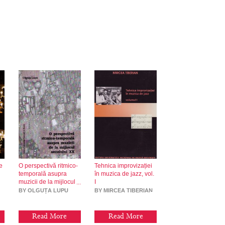
e
O perspectivă ritmico-
Tehnica improvizației
temporală asupra
în muzica de jazz, vol.
muzicii de la mijlocul
I
secolulu XX
BY OLGUȚA LUPU
BY MIRCEA TIBERIAN
Read More
Read More