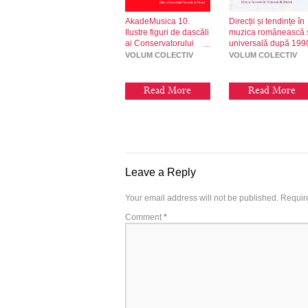
AkadeMusica 10.
Direcții și tendințe în
Ilustre figuri de dascăli
muzica românească 
ai Conservatorului
universală după 199
bucureștean
VOLUM COLECTIV
VOLUM COLECTIV
Read More
Read More
Leave a Reply
Your email address will not be published.
Requir
Comment
*