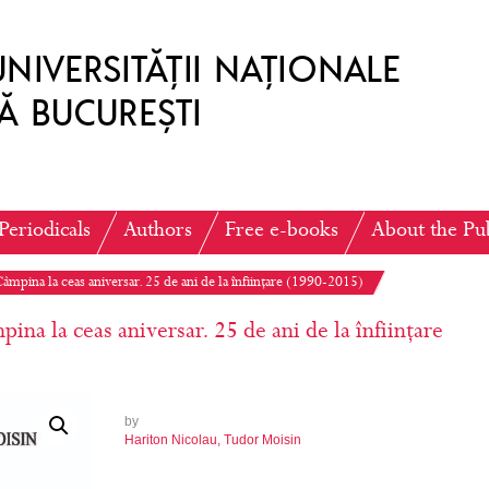
Periodicals
Authors
Free e-books
About the Pu
Câmpina la ceas aniversar. 25 de ani de la înființare (1990-2015)
ina la ceas aniversar. 25 de ani de la înființare
by
Hariton Nicolau
,
Tudor Moisin