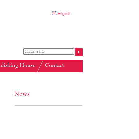
English
blishing House
Contact
News