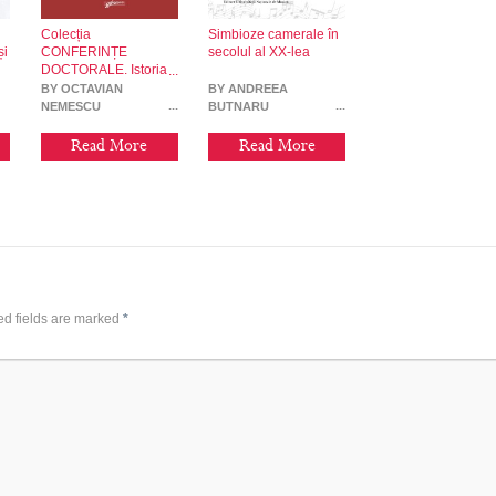
Colecția
Simbioze camerale în
și
CONFERINȚE
secolul al XX-lea
0
DOCTORALE. Istoria
muzicii spectrale
BY OCTAVIAN
BY ANDREEA
NEMESCU
BUTNARU
Read More
Read More
ed fields are marked
*