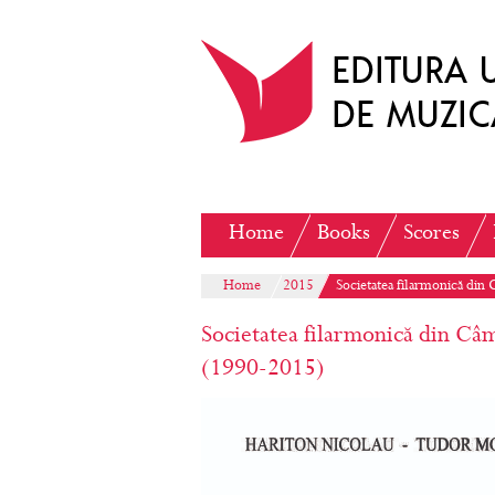
Home
Books
Scores
Home
2015
Societatea filarmonică din 
Societatea filarmonică din Câmp
(1990-2015)