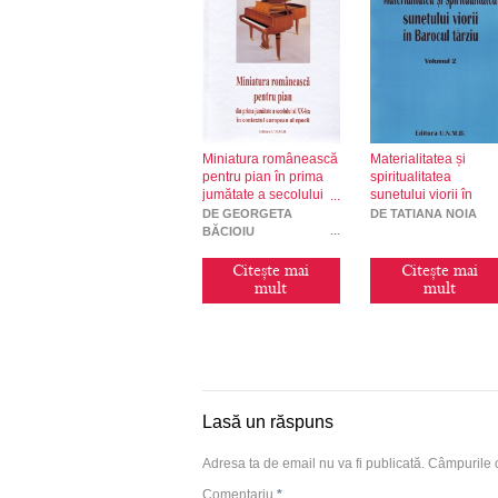
Miniatura românească
Materialitatea și
pentru pian în prima
spiritualitatea
jumătate a secolului
sunetului viorii în
XX
Barocul târziu, vol. II
DE GEORGETA
DE TATIANA NOIA
BĂCIOIU
Citește mai
Citește mai
mult
mult
Lasă un răspuns
Adresa ta de email nu va fi publicată.
Câmpurile o
Comentariu
*