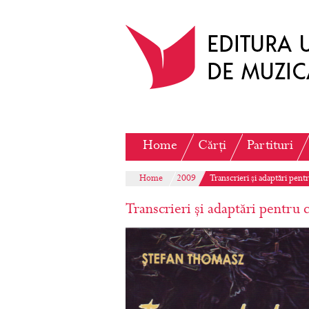
Home
Cărți
Partituri
Home
2009
Transcrieri și adaptări pent
Transcrieri și adaptări pentru 