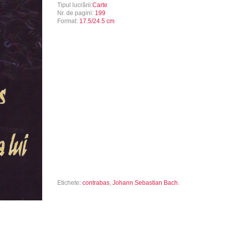
Tipul lucrării:
Carte
Nr. de pagini:
199
Format:
17.5/24.5 cm
Etichete:
contrabas
,
Johann Sebastian Bach
.