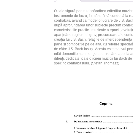
O cale sigură pentru dobândirea criteriilor muzica
instrumente de lucru, în măsură să conducă la real
contrabas, având ca model o lucrare de J.S. Bach
după aprofundarea unor subiecte precum contextul i
caracteristicile practicii muzicale a epocii, evoluţ
aparţinând registrului grav, precursoare ale contr
creaţia lui J.S. Bach, relaţiile de interdependenţă
parte şi compoziţie pe de alta, cu referire specială
de către J.S. Bach însuşi. Acesta este motivul pen
întâi domeniile sus-menţionate, trecând apoi la an
diferiţi, dedicate toate oficierii muzicii lui Bach d
specific contrabasului. (Ștefan Thomasz)