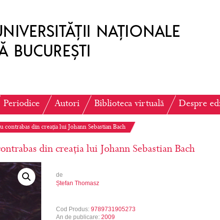
Periodice
Autori
Biblioteca virtuală
Despre ed
ru contrabas din creația lui Johann Sebastian Bach
contrabas din creația lui Johann Sebastian Bach
de
Ștefan Thomasz
Cod Produs:
9789731905273
An de publicare:
2009