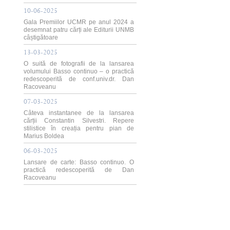
10-06-2025
Gala Premiilor UCMR pe anul 2024 a
desemnat patru cărți ale Editurii UNMB
câștigătoare
13-03-2025
O suită de fotografii de la lansarea
volumului Basso continuo – o practică
redescoperită de conf.univ.dr. Dan
Racoveanu
07-03-2025
Câteva instantanee de la lansarea
cărții Constantin Silvestri. Repere
stilistice în creația pentru pian de
Marius Boldea
06-03-2025
Lansare de carte: Basso continuo. O
practică redescoperită de Dan
Racoveanu