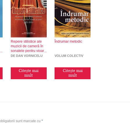
Repere stilistice ale
Îndrumar metodic
muzicii de cameră în
sonatele pentru vioară
și pian (1850-1900)
DE DAN VORNICELU
VOLUM COLECTIV
Citește mai
Citește mai
mult
mult
bligatorii sunt marcate cu
*