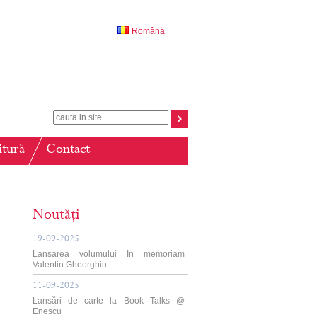
Română
itură
Contact
Noutăți
19-09-2025
Lansarea volumului In memoriam
Valentin Gheorghiu
11-09-2025
Lansări de carte la Book Talks @
Enescu