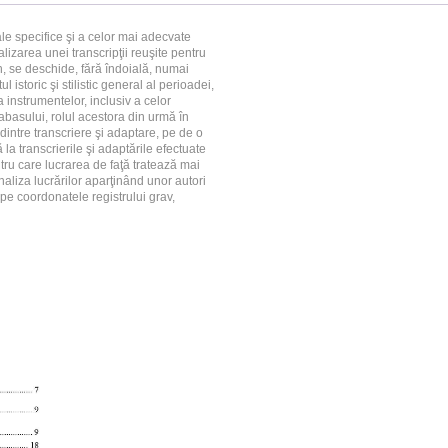
le specifice şi a celor mai adecvate
izarea unei transcripţii reuşite pentru
, se deschide, fără îndoială, numai
storic şi stilistic general al perioadei,
ia instrumentelor, inclusiv a celor
abasului, rolul acestora din urmă în
 dintre transcriere şi adaptare, pe de o
 la transcrierile şi adaptările efectuate
tru care lucrarea de faţă tratează mai
aliza lucrărilor aparţinând unor autori
e pe coordonatele registrului grav,