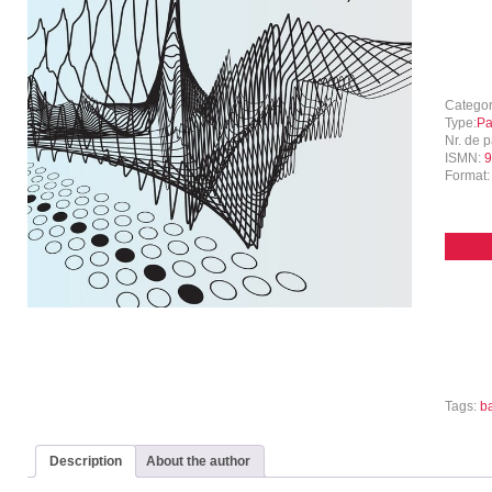
Catego
Type:
Pa
Nr. de p
ISMN:
9
Format
Tags:
b
Description
About the author