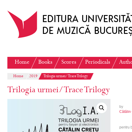
Home
Books
Scores
Periodicals
Auth
Home
2019
Trilogia urmei/Trace Trilogy
Trilogia urmei/Trace Trilogy
by
Cătălin
pentru b