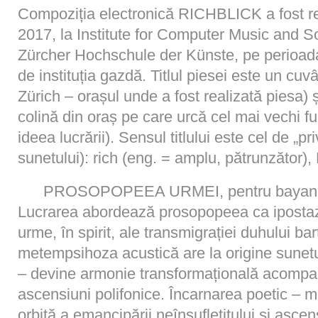
Compoziția electronică RICHBLICK a fost real
2017, la Institute for Computer Music and 
Zürcher Hochschule der Künste, pe perioada u
de instituția gazdă. Titlul piesei este un cu
Zürich – orașul unde a fost realizată piesa) 
colină din oraș pe care urcă cel mai vechi fun
ideea lucrării). Sensul titlului este cel de „p
sunetului): rich (eng. = amplu, pătrunzător), 
PROSOPOPEEA URMEI, pentru bayan (ac
Lucrarea abordează prosopopeea ca ipostază
urme, în spirit, ale transmigrației duhului ba
metempsihoza acustică are la origine sunetul-v
– devine armonie transformațională acompan
ascensiuni polifonice. Încarnarea poetic – m
orbită a emancipării neînsuflețitului și ascens