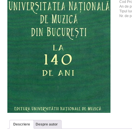
Cod Pr
An de p
Tipul luc
Nr. de p
Descriere
Despre autor