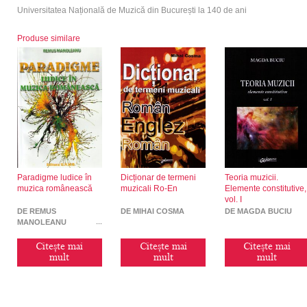
Universitatea Națională de Muzică din București la 140 de ani
Produse similare
Paradigme ludice în
Dicționar de termeni
Teoria muzicii.
muzica românească
muzicali Ro-En
Elemente constitutive,
vol. I
DE REMUS
DE MIHAI COSMA
DE MAGDA BUCIU
MANOLEANU
Citește mai
Citește mai
Citește mai
mult
mult
mult