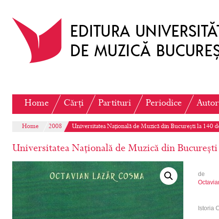
Home
Cărți
Partituri
Periodice
Autor
Home
2008
Universitatea Națională de Muzică din București la 140 de
Universitatea Națională de Muzică din București l
de
Octavi
Istoria 