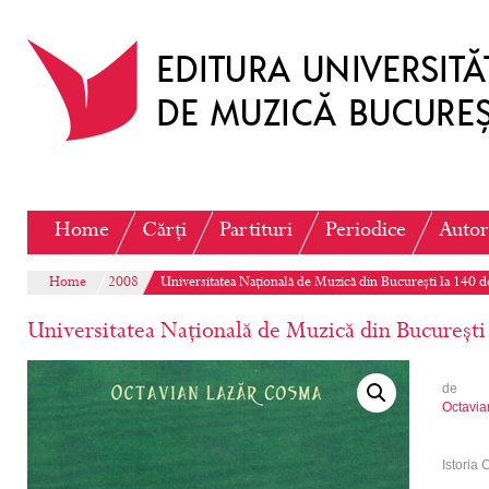
Home
Cărți
Partituri
Periodice
Autor
Home
2008
Universitatea Națională de Muzică din București la 140 de
Universitatea Națională de Muzică din București l
de
Octavi
Istoria 