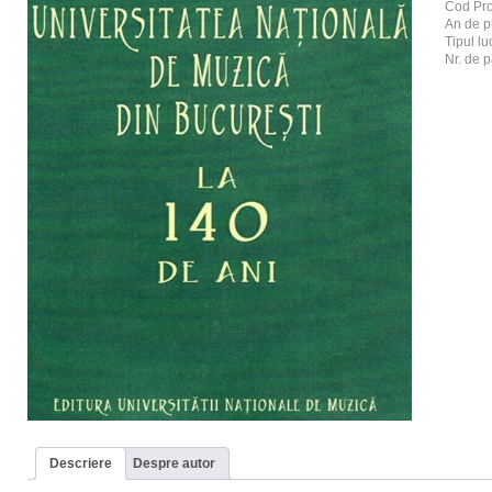
Cod Pr
An de p
Tipul luc
Nr. de p
Descriere
Despre autor