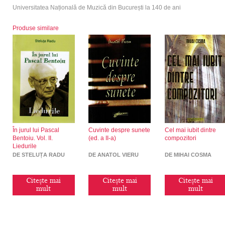
Universitatea Națională de Muzică din București la 140 de ani
Produse similare
În jurul lui Pascal
Cuvinte despre sunete
Cel mai iubit dintre
Bentoiu. Vol. II.
(ed. a II-a)
compozitori
Liedurile
DE STELUȚA RADU
DE ANATOL VIERU
DE MIHAI COSMA
Citește mai
Citește mai
Citește mai
mult
mult
mult