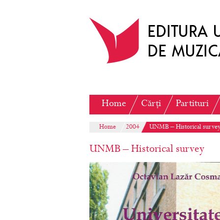
Home
Cărți
Partituri
Home
2004
UNMB – Historical surve
UNMB – Historical survey