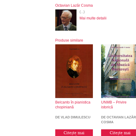
Octavian Lazăr Cosma
(...)
Mai multe detalii
Produse similare
Belcanto în pianistica
UNMB – Privire
chopiniană
istorică
DE VLAD DIMULESCU
DE OCTAVIAN LAZĂ
COSMA
Citește mai
Citește mai