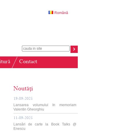
Română
itură
Contact
Noutăți
19-09-2025
Lansarea volumului In memoriam
Valentin Gheorghiu
11-09-2025
Lansări de carte la Book Talks @
Enescu