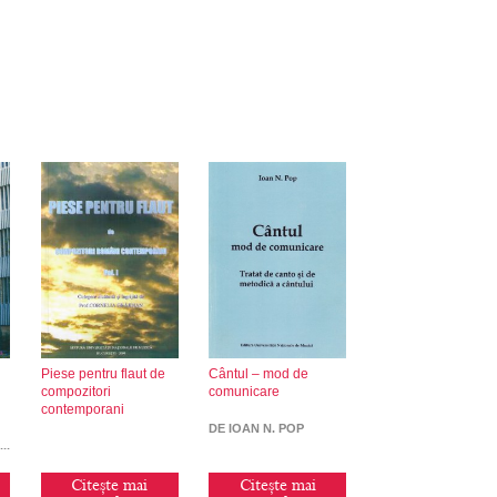
Piese pentru flaut de
Cântul – mod de
compozitori
comunicare
contemporani
R
DE IOAN N. POP
Citește mai
Citește mai