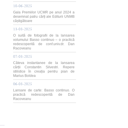
10-06-2025
Gala Premiilor UCMR pe anul 2024 a
desemnat patru cărți ale Editurii UNMB
câștigătoare
13-03-2025
O suită de fotografii de la lansarea
volumului Basso continuo – o practică
redescoperită de conf.univ.dr. Dan
Racoveanu
07-03-2025
Câteva instantanee de la lansarea
cărții Constantin Silvestri. Repere
stilistice în creația pentru pian de
Marius Boldea
06-03-2025
Lansare de carte: Basso continuo. O
practică redescoperită de Dan
Racoveanu