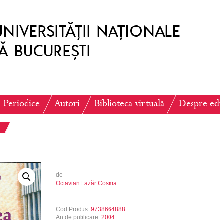
Periodice
Autori
Biblioteca virtuală
Despre ed
y
de
Octavian Lazăr Cosma
Cod Produs:
9738664888
An de publicare:
2004