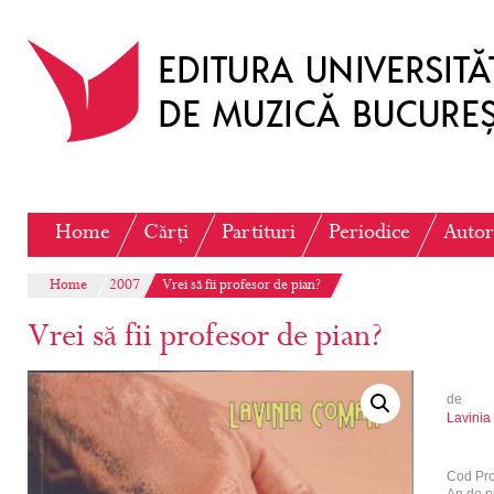
Home
Cărți
Partituri
Periodice
Autor
Home
2007
Vrei să fii profesor de pian?
Vrei să fii profesor de pian?
de
Lavini
Cod Pr