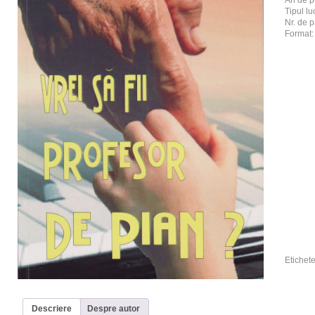
An de p
Tipul luc
Nr. de p
Format
Etichet
Descriere
Despre autor