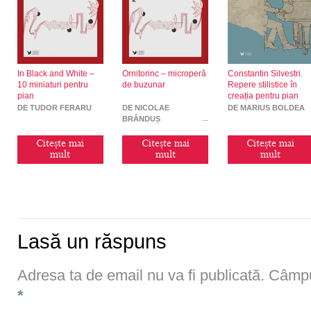
In Black and White –
Ornitorinc – microperă
Constantin Silvestri.
10 miniaturi pentru
de buzunar
Repere stilistice în
pian
creația pentru pian
DE TUDOR FERARU
DE NICOLAE
DE MARIUS BOLDEA
BRÂNDUȘ
Citește mai
Citește mai
Citește mai
mult
mult
mult
Lasă un răspuns
Adresa ta de email nu va fi publicată.
Câmpur
*