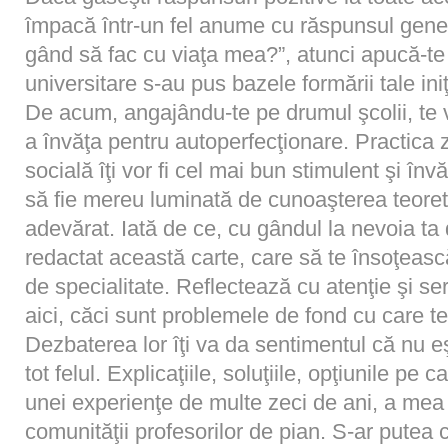
împacă într-un fel anume cu răspunsul gene
gând să fac cu viaţa mea?”, atunci apucă-te d
universitare s-au pus bazele formării tale ini
De acum, angajându-te pe drumul şcolii, te v
a învăţa pentru autoperfecţionare. Practica zi
socială îţi vor fi cel mai bun stimulent şi înv
să fie mereu luminată de cunoaşterea teoreti
adevărat. Iată de ce, cu gândul la nevoia ta
redactat această carte, care să te însoţească,
de specialitate. Reflectează cu atenţie şi ser
aici, căci sunt problemele de fond cu care t
Dezbaterea lor îţi va da sentimentul că nu eşt
tot felul. Explicaţiile, soluţiile, opţiunile pe c
unei experienţe de multe zeci de ani, a mea 
comunităţii profesorilor de pian. S-ar putea c