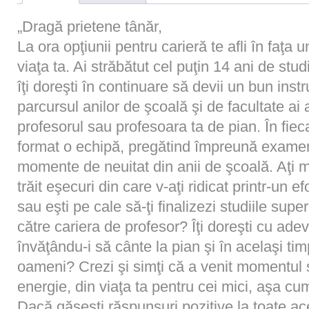
„Dragă prietene tânăr,
La ora opţiunii pentru carieră te afli în faţa 
viaţa ta. Ai străbătut cel puţin 14 ani de stud
îţi doreşti în continuare să devii un bun inst
parcursul anilor de şcoală şi de facultate ai 
profesorul sau profesoara ta de pian. În fieca
format o echipă, pregătind împreună examene
momente de neuitat din anii de şcoală. Aţi 
trăit eşecuri din care v-aţi ridicat printr-un 
sau eşti pe cale să-ţi finalizezi studiile supe
către cariera de profesor? Îţi doreşti cu adev
învăţându-i să cânte la pian şi în acelaşi ti
oameni? Crezi şi simţi că a venit momentul să
energie, din viaţa ta pentru cei mici, aşa cu
Dacă găseşti răspunsuri pozitive la toate a