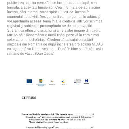
publicarea acestor cercetări, se încheie doar o etapă, cea
formală, a activității bursierilor. Cea informală de-abia acum
începe, căci internalizarea spiritului MIDAS începe în
momentul absolvirii. Desigur, unii vor merge mai în adânc și
vor aprofunda aceeași temă în alte contexte, alții vor schimba
registrul și subiectul, preocupându-se de noi provocări.
Sperăm ca ethosul discuțiilor și al relațiilor umane din cadrul
MIDAS să fi lăsat măcar o urmă finăși pozitivă în fibra ființei
celor care au fost părtași. Credem că peisajul cercetării
muzicale din România de după încheierea proiectului MIDAS
cu siguranță va fi unul schimbat. Dacă în bine sau în rău, asta
rămâne de văzut. (Dan Dediu)