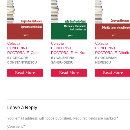
Colecția
Colecția
Colecția
CONFERINȚE
CONFERINȚE
CONFERINȚE
DOCTORALE. Opera
DOCTORALE. Muzica
DOCTORALE. Diferite
romantică italiană
și literatura: două
tipuri de polifonie
BY GRIGORE
BY VALENTINA
BY OCTAVIAN
studii de caz
CONSTANTINESCU
SANDU-DEDIU
NEMESCU
Read More
Read More
Read More
Leave a Reply
Your email address will not be published.
Required fields are marked
*
Comment
*