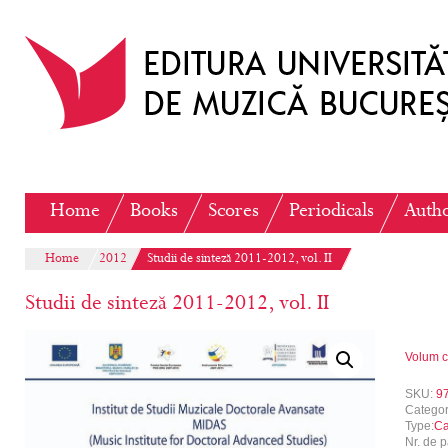
Home
Books
Scores
Periodicals
Auth
Home
2012
Studii de sinteză 2011-2012, vol. II
Studii de sinteză 2011-2012, vol. II
Volum c
SKU:
9
Catego
Type:
Ca
Nr. de p