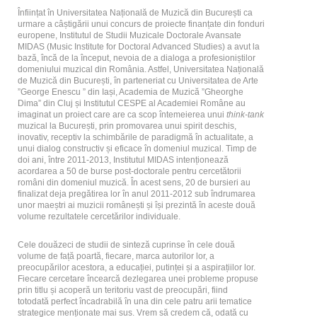
Înființat în Universitatea Națională de Muzică din București ca
urmare a câștigării unui concurs de proiecte finanțate din fonduri
europene, Institutul de Studii Muzicale Doctorale Avansate
MIDAS (Music Institute for Doctoral Advanced Studies) a avut la
bază, încă de la început, nevoia de a dialoga a profesioniștilor
domeniului muzical din România. Astfel, Universitatea Națională
de Muzică din București, în parteneriat cu Universitatea de Arte
”George Enescu ” din Iași, Academia de Muzică ”Gheorghe
Dima” din Cluj și Institutul CESPE al Academiei Române au
imaginat un proiect care are ca scop întemeierea unui
think-tank
muzical la București, prin promovarea unui spirit deschis,
inovativ, receptiv la schimbările de paradigmă în actualitate, a
unui dialog constructiv și eficace în domeniul muzical. Timp de
doi ani, între 2011­-2013, Institutul MIDAS intenționează
acordarea a 50 de burse post-doctorale pentru cercetătorii
români din domeniul muzică. În acest sens, 20 de bursieri au
finalizat deja pregătirea lor în anul 2011-2012 sub îndrumarea
unor maeștri ai muzicii românești și își prezintă în aceste două
volume rezultatele cercetărilor individuale.
Cele douăzeci de studii de sinteză cuprinse în cele două
volume de față poartă, fiecare, marca autorilor lor, a
preocupărilor acestora, a educației, putinței și a aspirațiilor lor.
Fiecare cercetare încearcă dezlegarea unei probleme propuse
prin titlu și acoperă un teritoriu vast de preocupări, fiind
totodată perfect încadrabilă în una din cele patru arii tematice
strategice menționate mai sus. Vrem să credem că, odată cu