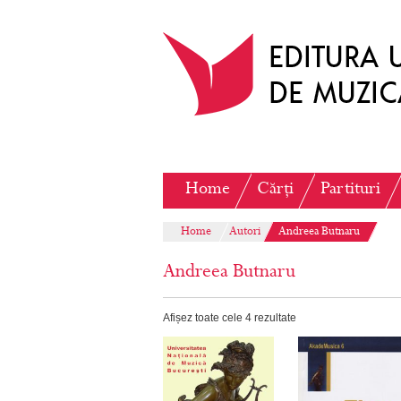
Home
Cărți
Partituri
Home
Autori
Andreea Butnaru
Andreea Butnaru
Afișez toate cele 4 rezultate