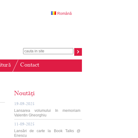
Română
itură
Contact
Noutăți
19-09-2025
Lansarea volumului In memoriam
Valentin Gheorghiu
11-09-2025
Lansări de carte la Book Talks @
Enescu