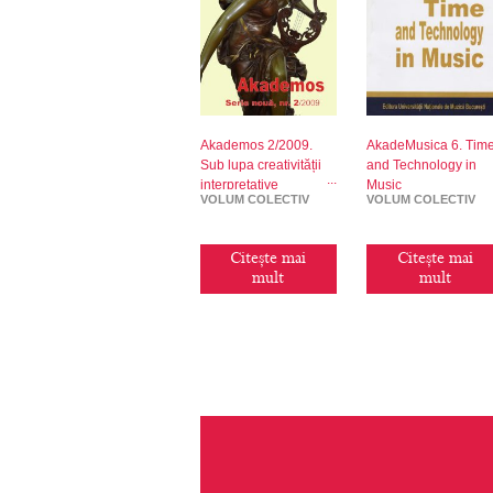
Akademos 2/2009.
AkadeMusica 6. Tim
Sub lupa creativității
and Technology in
interpretative
Music
VOLUM COLECTIV
VOLUM COLECTIV
Citește mai
Citește mai
mult
mult