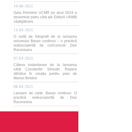
10-06-2025
Gala Premiilor UCMR pe anul 2024 a
desemnat patru cărți ale Editurii UNMB
câștigătoare
13-03-2025
O suită de fotografii de la lansarea
volumului Basso continuo – o practică
redescoperită de conf.univ.dr. Dan
Racoveanu
07-03-2025
Câteva instantanee de la lansarea
cărții Constantin Silvestri. Repere
stilistice în creația pentru pian de
Marius Boldea
06-03-2025
Lansare de carte: Basso continuo. O
practică redescoperită de Dan
Racoveanu