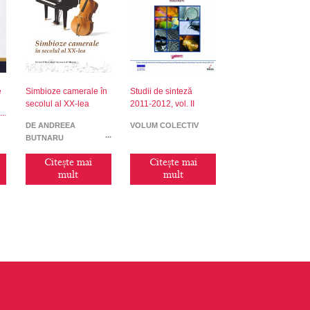
e
Simbioze camerale în
Studii de sinteză
secolul al XX-lea
2011-2012, vol. II
DE ANDREEA
VOLUM COLECTIV
BUTNARU
Citește mai
Citește mai
mult
mult