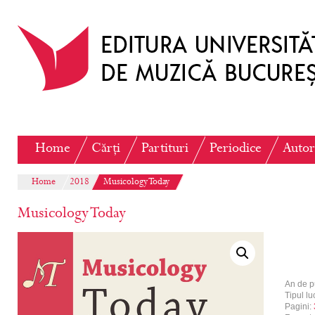
Home
Cărți
Partituri
Periodice
Autor
Home
2018
Musicology Today
Musicology Today
An de p
Tipul luc
Pagini: