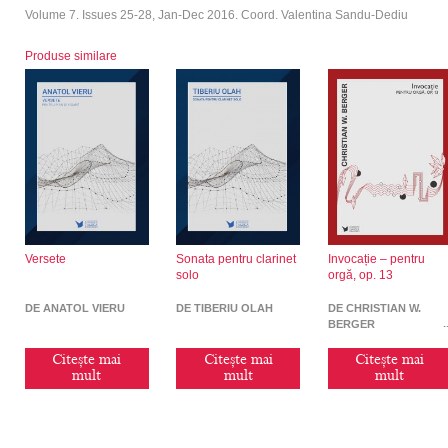
Volume 7. Issues 25-28, Jan-Dec 2016. Coord. Valentina Sandu-Dediu
Produse similare
Versete
Sonata pentru clarinet
Invocație – pentru
solo
orgă, op. 13
DE ANATOL VIERU
DE TIBERIU OLAH
DE CHRISTIAN W.
BERGER
Citește mai
Citește mai
Citește mai
mult
mult
mult