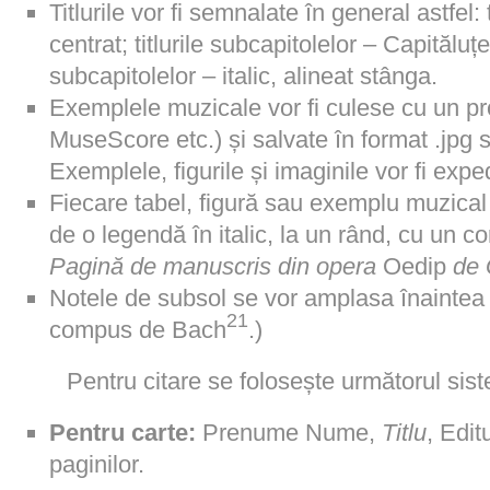
Titlurile vor fi semnalate în general astfel: 
centrat; titlurile subcapitolelor – Capităluțe
subcapitolelor – italic, alineat stânga.
Exemplele muzicale vor fi culese cu un pr
MuseScore etc.) și salvate în format .jpg sau
Exemplele, figurile și imaginile vor fi expe
Fiecare tabel, figură sau exemplu muzical v
de o legendă în italic, la un rând, cu un co
Pagină de manuscris din opera
Oedip
de 
Notele de subsol se vor amplasa înaintea
21
compus de Bach
.)
Pentru citare se folosește următorul sis
Pentru carte:
Prenume Nume,
Titlu
, Edit
paginilor.