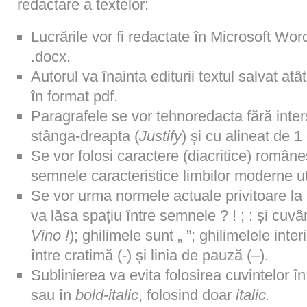
redactare a textelor:
Lucrările vor fi redactate în Microsoft Wor
.docx.
Autorul va înainta editurii textul salvat atâ
în format pdf.
Paragrafele se vor tehnoredacta fără interst
stânga-dreapta (
Justify
) și cu alineat de 1
Se vor folosi caractere (diacritice) româneş
semnele caracteristice limbilor moderne uti
Se vor urma normele actuale privitoare la
va lăsa spațiu între semnele ? ! ; : și cuv
Vino !
); ghilimele sunt „ ”; ghilimelele inte
între cratimă (-) și linia de pauză (–).
Sublinierea va evita folosirea cuvintelor
sau în
bold-italic
, folosind doar
italic.