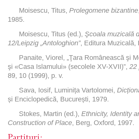
Moisescu, Titus,
Prolegomene
bizantine
1985.
Moisescu, Titus (ed.),
Şcoala muzicală d
12/Leipzig „Antologhion”
, Editura Muzicală,
Panaite, Viorel, „Ţara Românească şi M
şi «Casa Islamului» (secolele XV-XVII)”,
22 
89, 10 (1999), p. v.
Sava, Iosif, Luminița Vartolomei,
Dicțion
și Enciclopedică, București, 1979.
Stokes, Martin (ed.),
Ethnicity, Identity
Construction of Place
, Berg, Oxford, 1997.
Partituri: