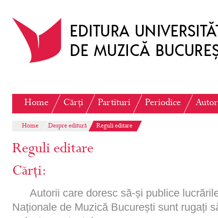
Home
Cărți
Partituri
Periodice
Autor
Home
Despre editură
Reguli editare
Reguli editare
Cărți:
Autorii care doresc să-și publice lucrările
Naționale de Muzică București sunt rugați s