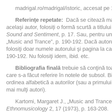
madrigal.ro/madrigal/istoric, accesat pe
Referinţe repetate:
Dacă se citează mai
acelaşi autor, folosiți o formă scurtă a titlul
Sound and Sentiment
, p. 17. Sau, pentru un 
„Music and Trance”, p. 190-192. Dacă autorul
folosiţi doar numele autorului şi pagina la ca
190-192. Nu folosiţi idem, ibid. etc.
Bibliografia finală
trebuie să conţină toat
care s-a făcut referire în notele de subsol. B
ordinea alfabetică a autorilor (sau a primulu
mai mulţi autori).
Kartomi, Margaret J., „Music and Trance 
Ethnomusicology
2, 17 (1973), p. 163-208.