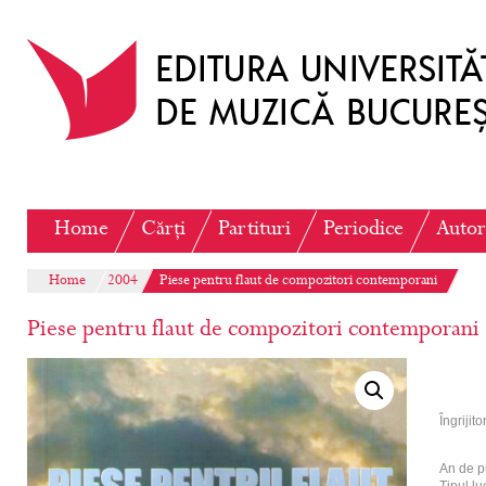
Home
Cărți
Partituri
Periodice
Autor
Home
2004
Piese pentru flaut de compozitori contemporani
Piese pentru flaut de compozitori contemporani
Îngrijit
An de p