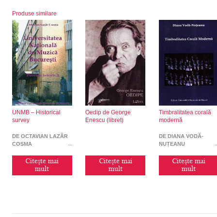
Produse similare
UNMB – Historical
Oedip de George
Timbralitatea corală
survey
Enescu (libret)
modernă
DE OCTAVIAN LAZĂR
DE DIANA VODĂ-
COSMA
NUȚEANU
Citește mai
Citește mai
Citește mai
mult
mult
mult