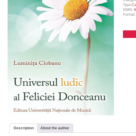
Catego
Type:
Ca
ISMN:
9
Format
Description
About the author