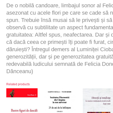
De o nobilă candoare, limbajul sonor al Feli
asezonat cu acele flori pe care se cade să 
spun. Trebuie însă musai să le privești și s
observă cu subtilitate un aspect fundamental
gratuitatea: Altfel spus, neafectarea. Dar și
că dacă ceea ce primești îți poate fi furat, c
dăruiești? Întregul demers al Luminiței Ciob
generozității, dar și pe generozitatea gratui
redevabilă ludicului semnată de Felicia Donce
Dănceanu)
Related products