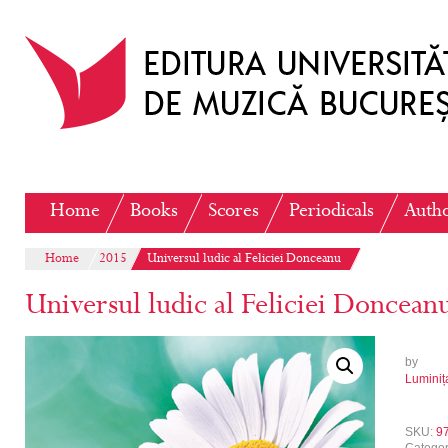
Home
Books
Scores
Periodicals
Auth
Home
2015
Universul ludic al Feliciei Donceanu
Universul ludic al Feliciei Doncean
by
Luminiț
SKU:
9