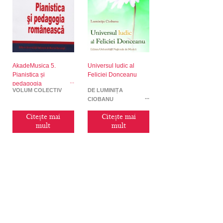
AkadeMusica 5.
Universul ludic al
Pianistica și
Feliciei Donceanu
pedagogia
VOLUM COLECTIV
DE LUMINIȚA
românească
CIOBANU
Citește mai
Citește mai
mult
mult