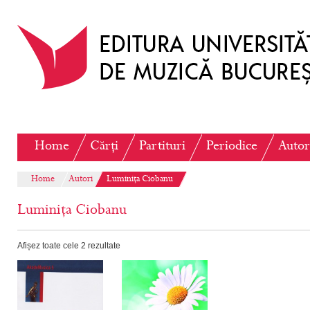
Home
Cărți
Partituri
Periodice
Autor
Home
Autori
Luminița Ciobanu
Luminița Ciobanu
Afișez toate cele 2 rezultate